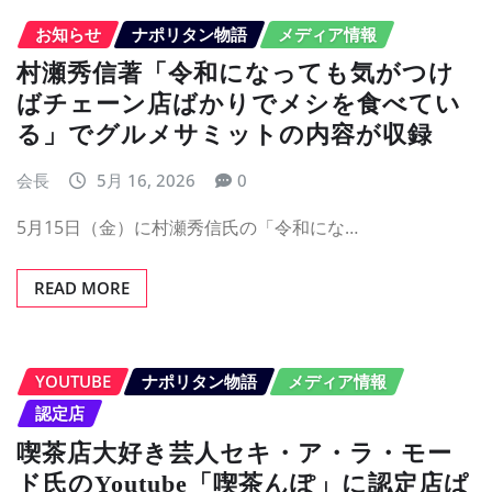
お知らせ
ナポリタン物語
メディア情報
村瀬秀信著「令和になっても気がつけ
ばチェーン店ばかりでメシを食べてい
る」でグルメサミットの内容が収録
会長
5月 16, 2026
0
5月15日（金）に村瀬秀信氏の「令和にな…
READ MORE
YOUTUBE
ナポリタン物語
メディア情報
認定店
喫茶店大好き芸人セキ・ア・ラ・モー
ド氏のYoutube「喫茶んぽ」に認定店ぱ