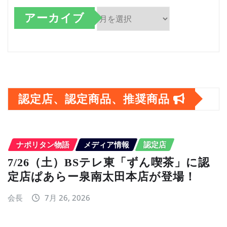
アーカイブ
ア
ー
カ
イ
認定店、認定商品、推奨商品
ブ
ナポリタン物語
メディア情報
認定店
7/26（土）BSテレ東「ずん喫茶」に認
定店ぱあらー泉南太田本店が登場！
会長
7月 26, 2026