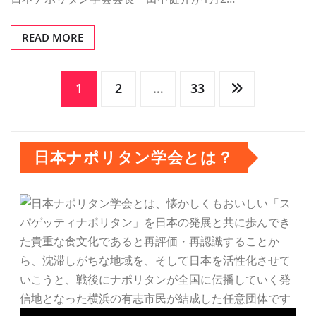
READ MORE
投
1
2
…
33
稿
日本ナポリタン学会とは？
の
ペ
ー
ジ