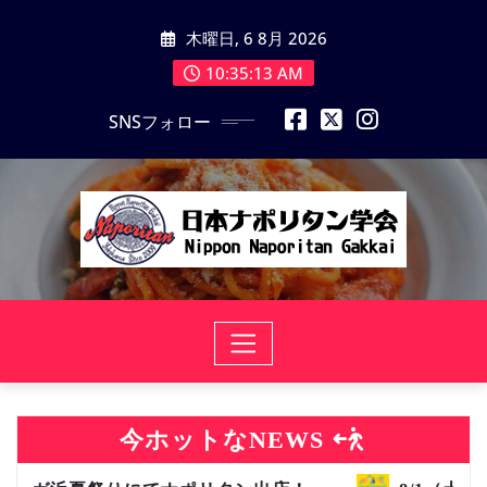
コ
木曜日, 6 8月 2026
ン
テ
10:35:14 AM
ン
SNSフォロー
ツ
に
ス
キ
ッ
プ
今ホットなNEWS