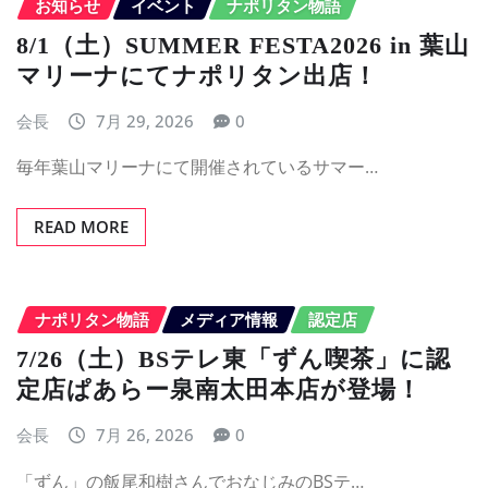
お知らせ
イベント
ナポリタン物語
8/1（土）SUMMER FESTA2026 in 葉山
マリーナにてナポリタン出店！
会長
7月 29, 2026
0
毎年葉山マリーナにて開催されているサマー…
READ MORE
ナポリタン物語
メディア情報
認定店
7/26（土）BSテレ東「ずん喫茶」に認
定店ぱあらー泉南太田本店が登場！
会長
7月 26, 2026
0
「ずん」の飯尾和樹さんでおなじみのBSテ…