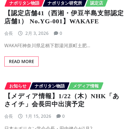
ナポリタン物語
ナポリタン研究所
認定店
【認定店舗41（西湘・伊豆半島支部認定
店舗1） No.YG-001】WAKAFE
会長
2月 3, 2026
0
WAKAFE神奈川県足柄下郡湯河原町土肥…
READ MORE
お知らせ
ナポリタン物語
メディア情報
【メディア情報】1/22（木）NHK「あ
さイチ」会長田中出演予定
会長
1月 15, 2026
0
日本ナポリタン学会会長・田中健介が1月2…