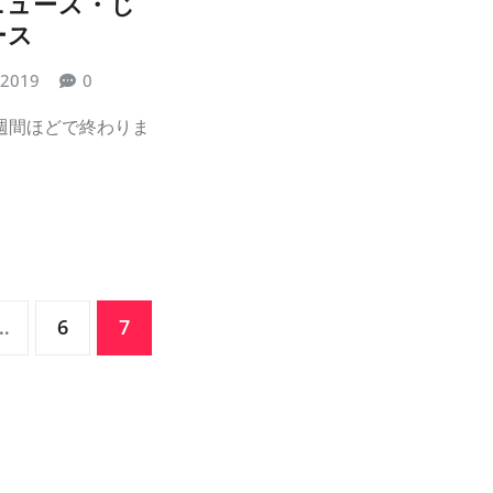
ニュース・じ
ース
 2019
0
週間ほどで終わりま
…
6
7