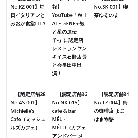
No.KZ-001】毎
報】
No.SK-001】喫
日イタリアンと
YouTube「WH
茶ゆるのま
みおか食堂LITA
ALE GENES-鯨
と星の遺伝
子-」に認定店
レストランヤン
キイス石野店長
と会長田中出
演！
【認定店舗38
【認定店舗36
【認定店舗34
No.AS-001】
No.NK-016】
No.TZ-004】街
Michielle’s
cafe & bar
の珈琲店 よこ
Cafe（ミッシェ
MÉLI-
はま物語
ルズカフェ）
MÉLO（カフェ
アンドバー メ