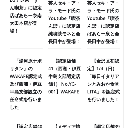
芸人セキ・ア・
芸人セキ・ア・
ん喫茶」に認定
ラ・モード氏の
ラ・モード氏の
店ぱあらー泉南
Youtube「喫茶
Youtube「喫茶
太田本店が登
んぽ」に認定店
んぽ」に認定店
場！
純喫茶モネと会
ぱあらー泉と会
長田中が登場！
長田中が登場！
「湯河原ナポ
【認定店舗
【金沢区初認
リタン」の
41（西湘・伊豆
定】1/4（日）
WAKAFE認定式
半島支部認定店
「毎日イタリア
及び西湘・伊豆
舗1） No.YG-
ンとみおか食堂
半島支部設立の
001】WAKAFE
LITA」を認定式
任命式を行いま
を行いました！
した
【認定店舗40
【メディア情
【認定店舗39