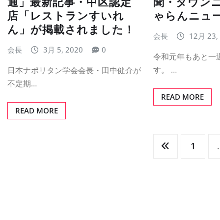
通」最新記事・中区認定
聞・タウン
店「レストランすいれ
ゃらんニュ
ん」が掲載されました！
会長
12月 23,
会長
3月 5, 2020
0
令和元年もあと一
す。 …
日本ナポリタン学会会長・田中健介が
不定期…
READ MORE
READ MORE
投
1
稿
の