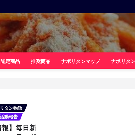
・認定商品
推奨商品
ナポリタンマップ
ナポリタ
リタン物語
活動報告
情報】毎日新