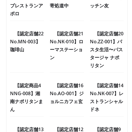
ブレストランア
寄処道中
ッチン友
ポロ
【認定店舗22
【認定店舗21
【認定店舗20
No.MN-003】
No.NK-010】ロ
No.ZZ-001】パ
珈琲山
ーマステーショ
スタ生活〜パス
ン
タージャ ナポ
リタン
【認定商品4
【認定店舗16
【認定店舗14
NNG-008】湘
No.AO-001】ジ
No.NK-007】レ
南ナポリタンま
ョルニカフェ玄
ストランシャル
ん
ドネ
【認定店舗13
【認定店舗12
【認定店舗9