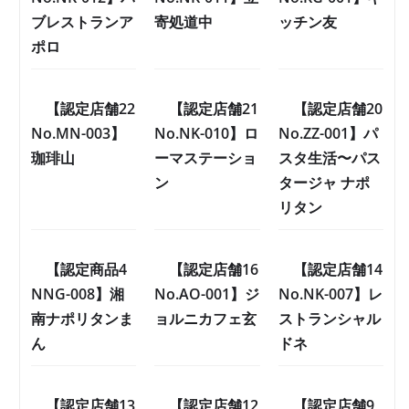
ブレストランア
寄処道中
ッチン友
ポロ
【認定店舗22
【認定店舗21
【認定店舗20
No.MN-003】
No.NK-010】ロ
No.ZZ-001】パ
珈琲山
ーマステーショ
スタ生活〜パス
ン
タージャ ナポ
リタン
【認定商品4
【認定店舗16
【認定店舗14
NNG-008】湘
No.AO-001】ジ
No.NK-007】レ
南ナポリタンま
ョルニカフェ玄
ストランシャル
ん
ドネ
【認定店舗13
【認定店舗12
【認定店舗9