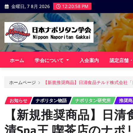
コ
金曜日, 7 8月 2026
12:20:59 PM
ン
テ
ン
ツ
に
ス
キ
ホーム
学会について
入会案内
認定店舗
ッ
プ
ホームページ
【新規推奨商品】日清食品チルド株式会社「日
お知らせ
ナポリタン物語
ナポリタン研究所
推奨商
【新規推奨商品】日清
清Spa王 喫茶店のナ