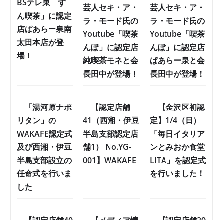
BSテレ東「ず
芸人セキ・ア・
芸人セキ・ア・
ん喫茶」に認定
ラ・モード氏の
ラ・モード氏の
店ぱあらー泉南
Youtube「喫茶
Youtube「喫茶
太田本店が登
んぽ」に認定店
んぽ」に認定店
場！
純喫茶モネと会
ぱあらー泉と会
長田中が登場！
長田中が登場！
「湯河原ナポ
【認定店舗
【金沢区初認
リタン」の
41（西湘・伊豆
定】1/4（日）
WAKAFE認定式
半島支部認定店
「毎日イタリア
及び西湘・伊豆
舗1） No.YG-
ンとみおか食堂
半島支部設立の
001】WAKAFE
LITA」を認定式
任命式を行いま
を行いました！
した
【認定店舗40
【メディア情
【認定店舗39