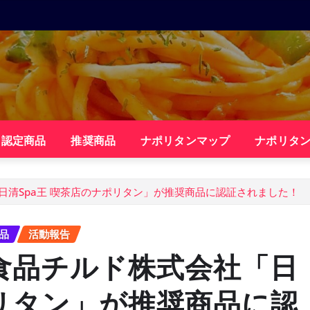
・認定商品
推奨商品
ナポリタンマップ
ナポリタ
清Spa王 喫茶店のナポリタン」が推奨商品に認証されました！
品
活動報告
食品チルド株式会社「日
ポリタン」が推奨商品に認