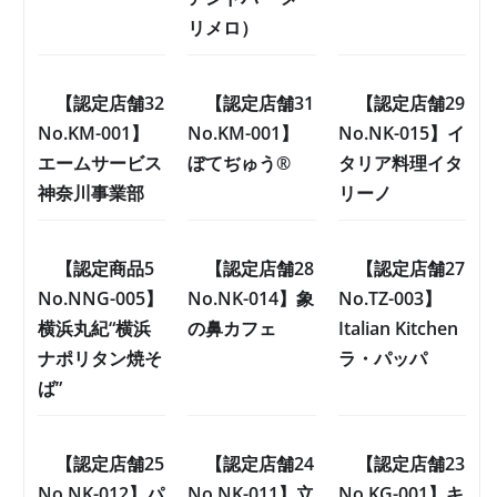
リメロ）
【認定店舗32
【認定店舗31
【認定店舗29
No.KM-001】
No.KM-001】
No.NK-015】イ
エームサービス
ぼてぢゅう®
タリア料理イタ
神奈川事業部
リーノ
【認定商品5
【認定店舗28
【認定店舗27
No.NNG-005】
No.NK-014】象
No.TZ-003】
横浜丸紀“横浜
の鼻カフェ
Italian Kitchen
ナポリタン焼そ
ラ・パッパ
ば”
【認定店舗25
【認定店舗24
【認定店舗23
No.NK-012】パ
No.NK-011】立
No.KG-001】キ