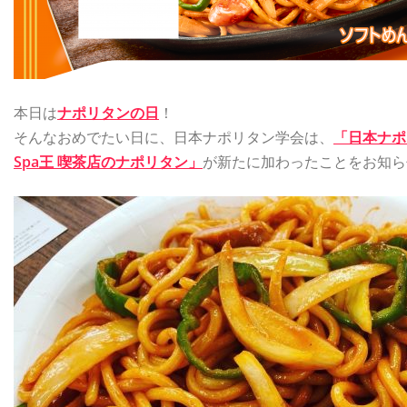
本日は
ナポリタンの日
！
そんなおめでたい日に、日本ナポリタン学会は、
「日本ナポ
Spa王 喫茶店のナポリタン」
が新たに加わったことをお知ら