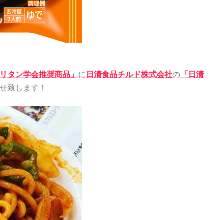
リタン学会推奨商品」
に
日清食品チルド株式会社
の
「日清
せ致します！