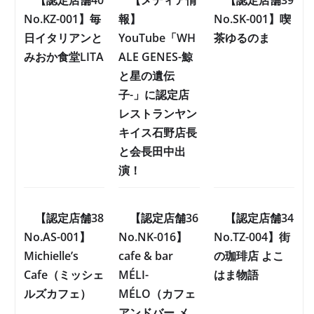
No.KZ-001】毎
報】
No.SK-001】喫
日イタリアンと
YouTube「WH
茶ゆるのま
みおか食堂LITA
ALE GENES-鯨
と星の遺伝
子-」に認定店
レストランヤン
キイス石野店長
と会長田中出
演！
【認定店舗38
【認定店舗36
【認定店舗34
No.AS-001】
No.NK-016】
No.TZ-004】街
Michielle’s
cafe & bar
の珈琲店 よこ
Cafe（ミッシェ
MÉLI-
はま物語
ルズカフェ）
MÉLO（カフェ
アンドバー メ