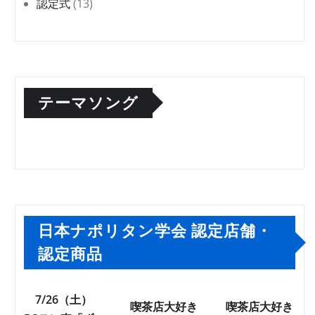
認定式
(13)
テーマソング
日本ナポリタン学会 認定店舗・
認定商品
7/26（土）
喫茶店大好き
喫茶店大好き