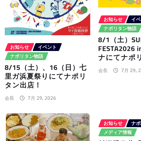
お知らせ
イベ
ナポリタン物語
8/1（土）SU
FESTA2026
お知らせ
イベント
ナにてナポ
ナポリタン物語
8/15（土）、16（日）七
会長
7月 29, 
里ガ浜夏祭りにてナポリ
タン出店！
会長
7月 29, 2026
お知らせ
ナポ
メディア情報