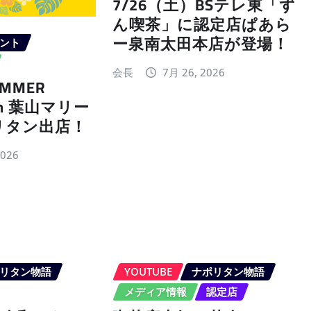
7/26（土）BSテレ東「ず
ん喫茶」に認定店ぱあら
ー泉南太田本店が登場！
ント
会長
7月 26, 2026
MMER
 in 葉山マリー
リタン出店！
2026
リタン物語
YOUTUBE
ナポリタン物語
メディア情報
認定店