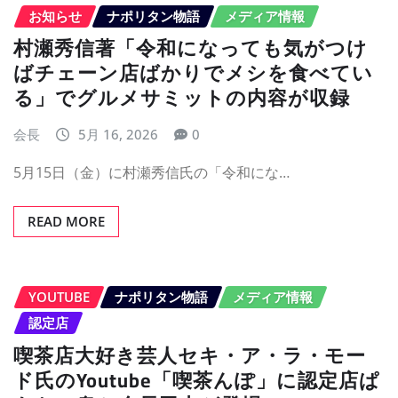
お知らせ
ナポリタン物語
メディア情報
村瀬秀信著「令和になっても気がつけ
ばチェーン店ばかりでメシを食べてい
る」でグルメサミットの内容が収録
会長
5月 16, 2026
0
5月15日（金）に村瀬秀信氏の「令和にな…
READ MORE
YOUTUBE
ナポリタン物語
メディア情報
認定店
喫茶店大好き芸人セキ・ア・ラ・モー
ド氏のYoutube「喫茶んぽ」に認定店ぱ