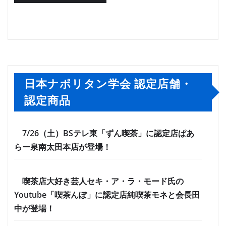
日本ナポリタン学会 認定店舗・
認定商品
7/26（土）BSテレ東「ずん喫茶」に認定店ぱあ
らー泉南太田本店が登場！
喫茶店大好き芸人セキ・ア・ラ・モード氏の
Youtube「喫茶んぽ」に認定店純喫茶モネと会長田
中が登場！