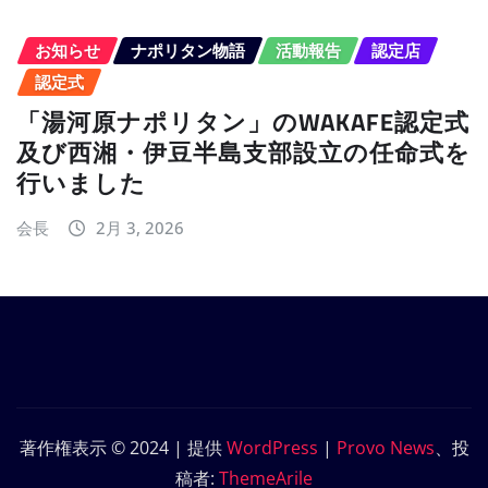
お知らせ
ナポリタン物語
活動報告
認定店
認定式
「湯河原ナポリタン」のWAKAFE認定式
及び西湘・伊豆半島支部設立の任命式を
行いました
会長
2月 3, 2026
著作権表示 © 2024 | 提供
WordPress
|
Provo News
、投
稿者:
ThemeArile