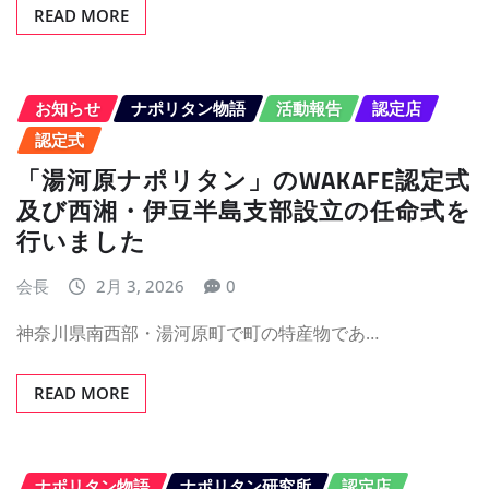
READ MORE
お知らせ
ナポリタン物語
活動報告
認定店
認定式
「湯河原ナポリタン」のWAKAFE認定式
及び西湘・伊豆半島支部設立の任命式を
行いました
会長
2月 3, 2026
0
神奈川県南西部・湯河原町で町の特産物であ…
READ MORE
ナポリタン物語
ナポリタン研究所
認定店