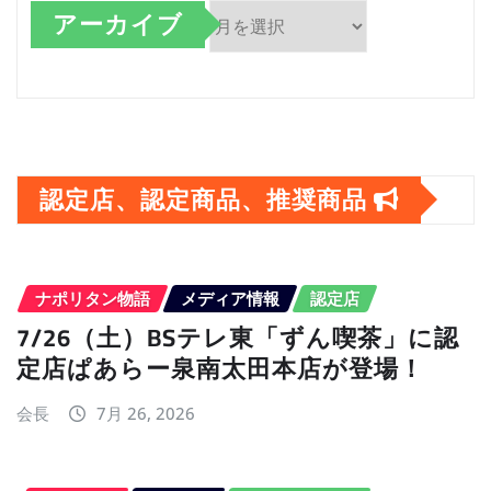
アーカイブ
ア
ー
カ
イ
認定店、認定商品、推奨商品
ブ
ナポリタン物語
メディア情報
認定店
7/26（土）BSテレ東「ずん喫茶」に認
定店ぱあらー泉南太田本店が登場！
会長
7月 26, 2026