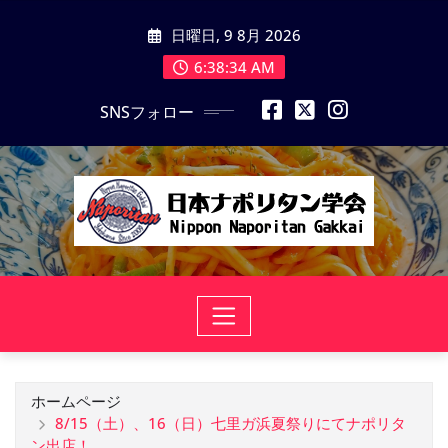
コ
日曜日, 9 8月 2026
ン
テ
6:38:34 AM
ン
SNSフォロー
ツ
に
ス
キ
ッ
プ
ホームページ
8/15（土）、16（日）七里ガ浜夏祭りにてナポリタ
ン出店！