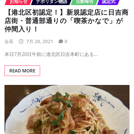
お知らせ
ナポリタン物語
活動報告
認定式
【港北区初認定！】新規認定店に日吉商
店街・普通部通りの「喫茶かなで」が
仲間入り！
会長
7月 20, 2021
0
本日7月20日午前に港北区日吉本町にある…
READ MORE