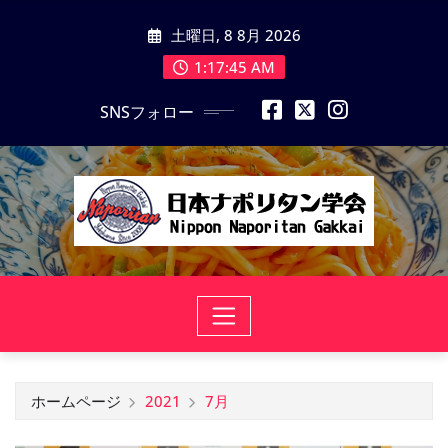
コ
土曜日, 8 8月 2026
ン
テ
1:17:46 AM
ン
SNSフォロー
ツ
に
ス
キ
ッ
プ
ホームページ
2021
7月