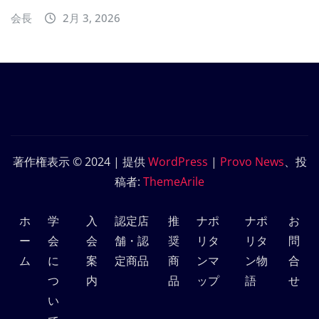
会長
2月 3, 2026
著作権表示 © 2024 | 提供
WordPress
|
Provo News
、投
稿者:
ThemeArile
ホ
学
入
認定店
推
ナポ
ナポ
お
ー
会
会
舗・認
奨
リタ
リタ
問
ム
に
案
定商品
商
ンマ
ン物
合
つ
内
品
ップ
語
せ
い