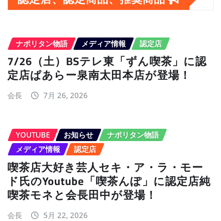
ブ
ナポリタン物語
メディア情報
認定店
7/26（土）BSテレ東「ずん喫茶」に認
定店ぱあらー泉南太田本店が登場！
会長
7月 26, 2026
YOUTUBE
お知らせ
ナポリタン物語
メディア情報
認定店
喫茶店大好き芸人セキ・ア・ラ・モー
ド氏のYoutube「喫茶んぽ」に認定店純
喫茶モネと会長田中が登場！
会長
5月 22, 2026