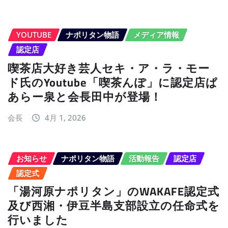
YOUTUBE
ナポリタン物語
メディア情報
認定店
喫茶店大好き芸人セキ・ア・ラ・モー
ド氏のYoutube「喫茶んぽ」に認定店ぱ
あらー泉と会長田中が登場！
会長
4月 1, 2026
お知らせ
ナポリタン物語
活動報告
認定店
認定式
「湯河原ナポリタン」のWAKAFE認定式
及び西湘・伊豆半島支部設立の任命式を
行いました