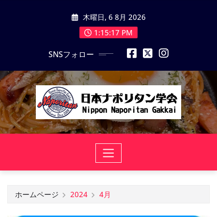
コ
木曜日, 6 8月 2026
ン
テ
1:15:18 PM
ン
SNSフォロー
ツ
に
ス
キ
ッ
プ
ホームページ
2024
4月