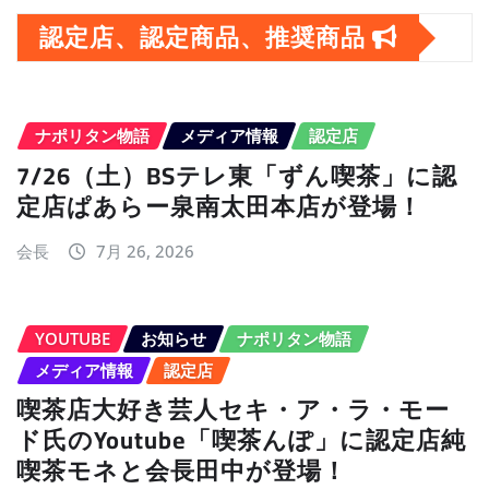
イ
認定店、認定商品、推奨商品
ブ
ナポリタン物語
メディア情報
認定店
7/26（土）BSテレ東「ずん喫茶」に認
定店ぱあらー泉南太田本店が登場！
会長
7月 26, 2026
YOUTUBE
お知らせ
ナポリタン物語
メディア情報
認定店
喫茶店大好き芸人セキ・ア・ラ・モー
ド氏のYoutube「喫茶んぽ」に認定店純
喫茶モネと会長田中が登場！