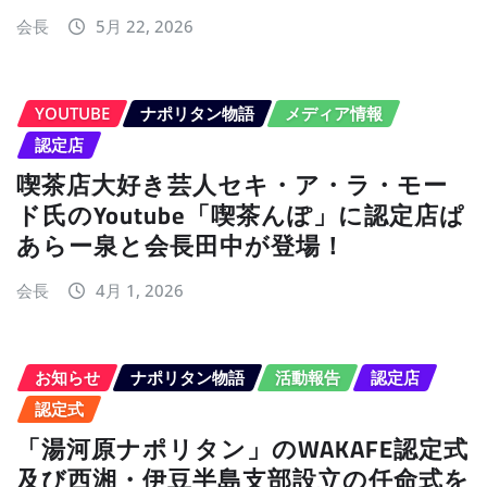
会長
5月 22, 2026
YOUTUBE
ナポリタン物語
メディア情報
認定店
喫茶店大好き芸人セキ・ア・ラ・モー
ド氏のYoutube「喫茶んぽ」に認定店ぱ
あらー泉と会長田中が登場！
会長
4月 1, 2026
お知らせ
ナポリタン物語
活動報告
認定店
認定式
「湯河原ナポリタン」のWAKAFE認定式
及び西湘・伊豆半島支部設立の任命式を