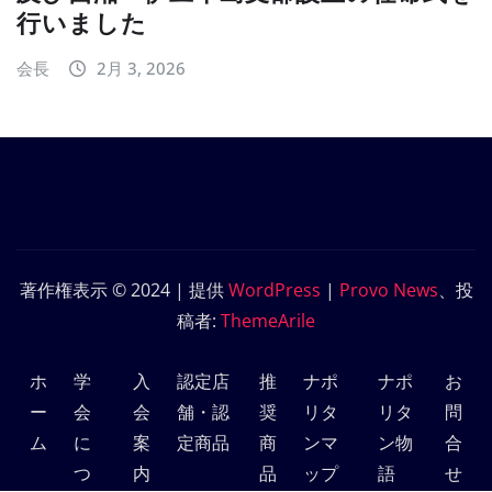
行いました
会長
2月 3, 2026
著作権表示 © 2024 | 提供
WordPress
|
Provo News
、投
稿者:
ThemeArile
ホ
学
入
認定店
推
ナポ
ナポ
お
ー
会
会
舗・認
奨
リタ
リタ
問
ム
に
案
定商品
商
ンマ
ン物
合
つ
内
品
ップ
語
せ