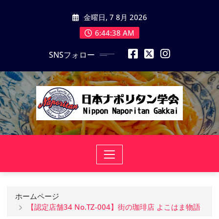
コ
金曜日, 7 8月 2026
ン
テ
6:44:39 AM
ン
SNSフォロー
ツ
に
ス
キ
ッ
プ
ホームページ
【認定店舗34 No.TZ-004】街の珈琲店 よこはま物語