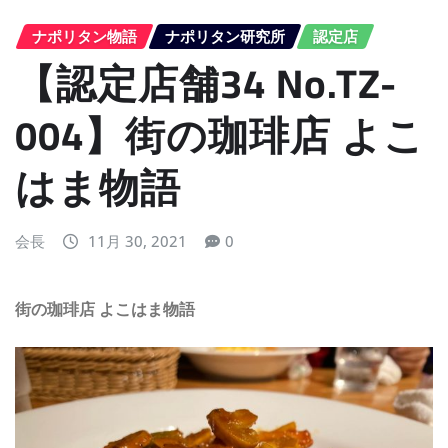
ナポリタン物語
ナポリタン研究所
認定店
【認定店舗34 No.TZ-
004】街の珈琲店 よこ
はま物語
会長
11月 30, 2021
0
街の珈琲店 よこはま物語