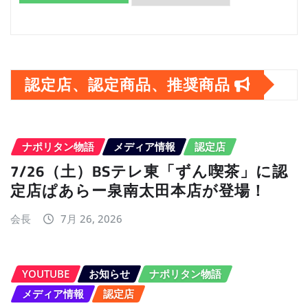
ア
ー
カ
認定店、認定商品、推奨商品
イ
ブ
ナポリタン物語
メディア情報
認定店
7/26（土）BSテレ東「ずん喫茶」に認
定店ぱあらー泉南太田本店が登場！
会長
7月 26, 2026
YOUTUBE
お知らせ
ナポリタン物語
メディア情報
認定店