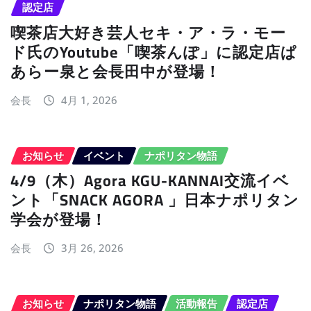
認定店
喫茶店大好き芸人セキ・ア・ラ・モー
ド氏のYoutube「喫茶んぽ」に認定店ぱ
あらー泉と会長田中が登場！
会長
4月 1, 2026
お知らせ
イベント
ナポリタン物語
4/9（木）Agora KGU-KANNAI交流イベ
ント「SNACK AGORA 」日本ナポリタン
学会が登場！
会長
3月 26, 2026
お知らせ
ナポリタン物語
活動報告
認定店