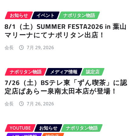
お知らせ
イベント
ナポリタン物語
8/1（土）SUMMER FESTA2026 in 葉山
マリーナにてナポリタン出店！
会長
7月 29, 2026
ナポリタン物語
メディア情報
認定店
7/26（土）BSテレ東「ずん喫茶」に認
定店ぱあらー泉南太田本店が登場！
会長
7月 26, 2026
YOUTUBE
お知らせ
ナポリタン物語