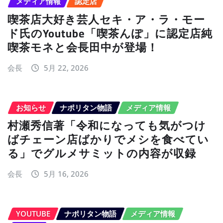
メディア情報
認定店
喫茶店大好き芸人セキ・ア・ラ・モー
ド氏のYoutube「喫茶んぽ」に認定店純
喫茶モネと会長田中が登場！
会長
5月 22, 2026
お知らせ
ナポリタン物語
メディア情報
村瀬秀信著「令和になっても気がつけ
ばチェーン店ばかりでメシを食べてい
る」でグルメサミットの内容が収録
会長
5月 16, 2026
YOUTUBE
ナポリタン物語
メディア情報