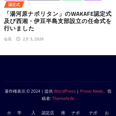
認定式
「湯河原ナポリタン」のWAKAFE認定式
及び西湘・伊豆半島支部設立の任命式を
行いました
会長
2月 3, 2026
著作権表示 © 2024 | 提供
WordPress
|
Provo News
、投
稿者:
ThemeArile
ホ
学
入
認定店
推
ナポ
ナポ
お