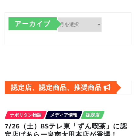
アーカイブ
ア
ー
カ
イ
ブ
認定店、認定商品、推奨商品
ナポリタン物語
メディア情報
認定店
7/26（土）BSテレ東「ずん喫茶」に認
定店ぱあらー泉南太田本店が登場！