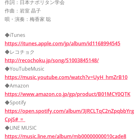
作詞：日本ナポリタン学会
作曲：岩室 晶子
唄・演奏：梅香家 聡
◆iTunes
https://itunes.apple.com/jp/album/id1168994545
◆レコチョク
http://recochoku.jp/song/S1003845148/
◆YouTubeMusic
https://music.youtube.com/watch?v=UyH_hmZrB10
◆Amazon
https://www.amazon.co.jp/gp/product/B01MCY0QTK
◆Spotify
https://open.spotify.com/album/3JRCLTqC2nZpqbbYrg
CpjS#_=_
◆LINE MUSIC
https://music.line.me/album/mb00000000010cade8