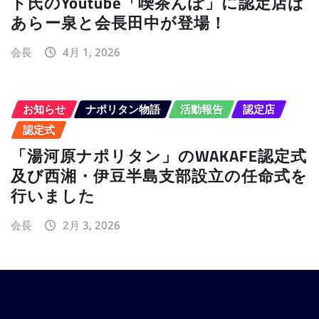
ド氏のYoutube「喫茶んぽ」に認定店ぱ
あらー泉と会長田中が登場！
会長
4月 1, 2026
お知らせ
ナポリタン物語
活動報告
認定店
認定式
「湯河原ナポリタン」のWAKAFE認定式
及び西湘・伊豆半島支部設立の任命式を
行いました
会長
2月 3, 2026