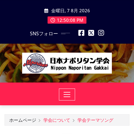
コ
金曜日, 7 8月 2026
ン
テ
12:50:09 PM
ン
SNSフォロー
ツ
に
ス
キ
ッ
プ
ホームページ
学会について
学会テーマソング