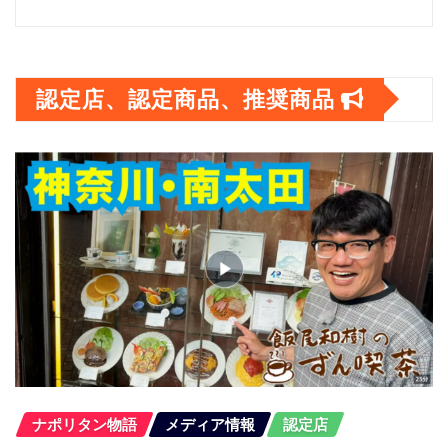
ア
ー
カ
認定店、認定商品、推奨商品
イ
ブ
ナポリタン物語
メディア情報
認定店