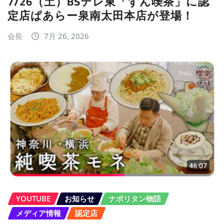
7/26（土）BSテレ東「ずん喫茶」に認
定店ぱあらー泉南太田本店が登場！
会長
7月 26, 2026
YOUTUBE
お知らせ
ナポリタン物語
メディア情報
認定店