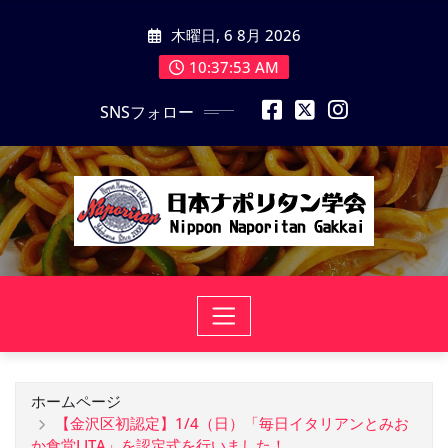
コ
木曜日, 6 8月 2026
ン
テ
10:37:54 AM
ン
SNSフォロー
ツ
に
ス
キ
ッ
プ
ホームページ
【金沢区初認定】1/4（日）「毎日イタリアンとみお
か食堂LITA」を認定式を行いました！