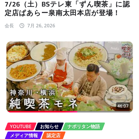
7/26（土）BSテレ東「ずん喫茶」に認
定店ぱあらー泉南太田本店が登場！
会長
7月 26, 2026
YOUTUBE
お知らせ
ナポリタン物語
メディア情報
認定店