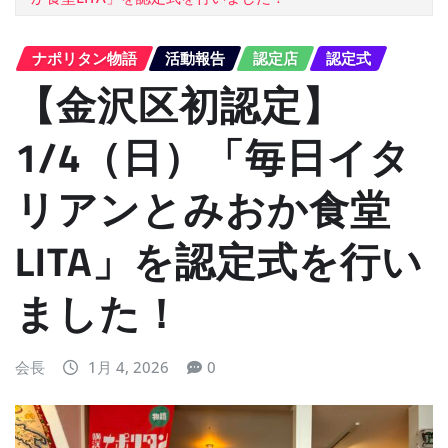
ナポリタン物語
活動報告
認定店
認定式
【金沢区初認定】
1/4（日）「毎日イタ
リアンとみおか食堂
LITA」を認定式を行い
ました！
会長
1月 4, 2026
0