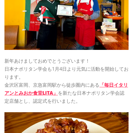
新年あけましておめでとうございます！
日本ナポリタン学会も1月4日より元気に活動を開始してお
ります。
金沢区富岡、京急富岡駅から徒歩圏内にある
「毎日イタリ
アンとみおか食堂LITA」
を新たな日本ナポリタン学会認
定店舗とし、認定式を行いました。