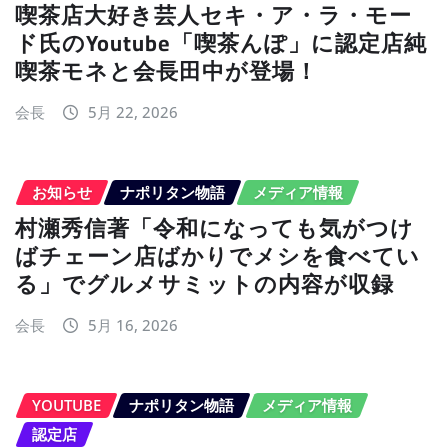
喫茶店大好き芸人セキ・ア・ラ・モー
ド氏のYoutube「喫茶んぽ」に認定店純
喫茶モネと会長田中が登場！
会長
5月 22, 2026
お知らせ
ナポリタン物語
メディア情報
村瀬秀信著「令和になっても気がつけ
ばチェーン店ばかりでメシを食べてい
る」でグルメサミットの内容が収録
会長
5月 16, 2026
YOUTUBE
ナポリタン物語
メディア情報
認定店