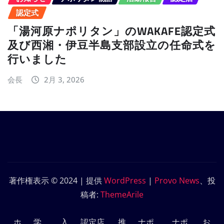
認定式
「湯河原ナポリタン」のWAKAFE認定式
及び西湘・伊豆半島支部設立の任命式を
行いました
会長
2月 3, 2026
著作権表示 © 2024 | 提供
WordPress
|
Provo News
、投
稿者:
ThemeArile
ホ
学
入
認定店
推
ナポ
ナポ
お