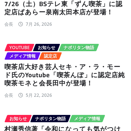
7/26（土）BSテレ東「ずん喫茶」に認
定店ぱあらー泉南太田本店が登場！
会長
7月 26, 2026
YOUTUBE
お知らせ
ナポリタン物語
メディア情報
認定店
喫茶店大好き芸人セキ・ア・ラ・モー
ド氏のYoutube「喫茶んぽ」に認定店純
喫茶モネと会長田中が登場！
会長
5月 22, 2026
お知らせ
ナポリタン物語
メディア情報
村瀬秀信著「令和になっても気がつけ