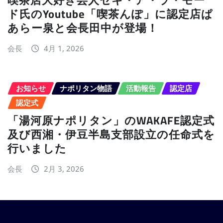
ド氏のYoutube「喫茶んぽ」に認定店ぱ
あらー泉と会長田中が登場！
会長
4月 1, 2026
お知らせ
ナポリタン物語
活動報告
認定店
認定式
「湯河原ナポリタン」のWAKAFE認定式
及び西湘・伊豆半島支部設立の任命式を
行いました
会長
2月 3, 2026