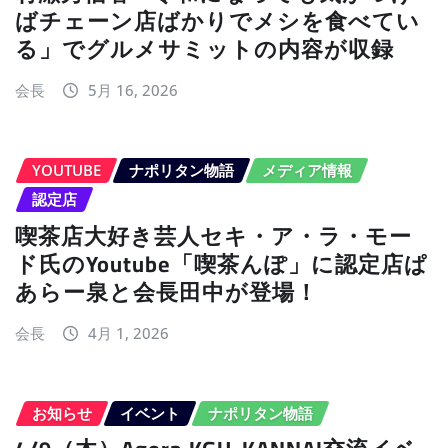
ばチェーン店ばかりでメシを食べてい
る」でグルメサミットの内容が収録
会長
5月 16, 2026
YOUTUBE
ナポリタン物語
メディア情報
認定店
喫茶店大好き芸人セキ・ア・ラ・モー
ド氏のYoutube「喫茶んぽ」に認定店ぱ
あらー泉と会長田中が登場！
会長
4月 1, 2026
お知らせ
イベント
ナポリタン物語