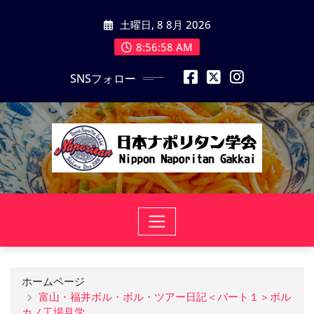
コ
土曜日, 8 8月 2026
ン
テ
8:56:59 AM
ン
SNSフォロー
ツ
に
ス
キ
ッ
プ
ホームページ
富山・福井ボル・ボル・ツアー日記＜パート１＞ボル
カノ工場見学