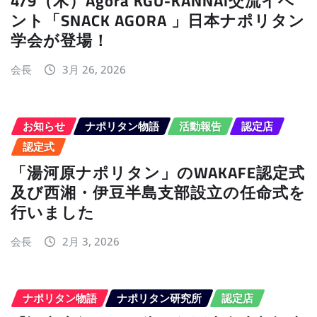
4/9（木）Agora KGU-KANNAI交流イベ
ント「SNACK AGORA 」日本ナポリタン
学会が登場！
会長
3月 26, 2026
お知らせ
ナポリタン物語
活動報告
認定店
認定式
「湯河原ナポリタン」のWAKAFE認定式
及び西湘・伊豆半島支部設立の任命式を
行いました
会長
2月 3, 2026
ナポリタン物語
ナポリタン研究所
認定店