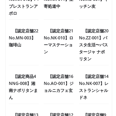
ブレストランア
寄処道中
ッチン友
ポロ
【認定店舗22
【認定店舗21
【認定店舗20
No.MN-003】
No.NK-010】ロ
No.ZZ-001】パ
珈琲山
ーマステーショ
スタ生活〜パス
ン
タージャ ナポ
リタン
【認定商品4
【認定店舗16
【認定店舗14
NNG-008】湘
No.AO-001】ジ
No.NK-007】レ
南ナポリタンま
ョルニカフェ玄
ストランシャル
ん
ドネ
【認定店舗13
【認定店舗12
【認定店舗9