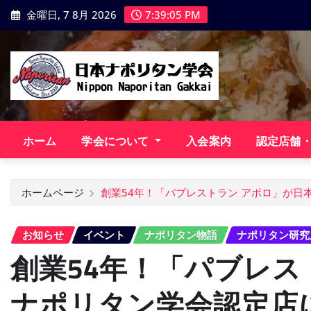
コ
金曜日, 7 8月 2026
7:39:07 PM
ン
テ
ン
ツ
に
ス
キ
ホーム
学会について
入会案内
認定店舗
ッ
プ
ホームページ
創業54年！「パブレストラン アポロ」が日
お知らせ
イベント
ナポリタン物語
ナポリタン研究
創業54年！「パブレス
ナポリタン学会認定店