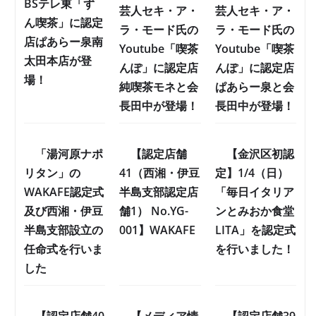
BSテレ東「ず
芸人セキ・ア・
芸人セキ・ア・
ん喫茶」に認定
ラ・モード氏の
ラ・モード氏の
店ぱあらー泉南
Youtube「喫茶
Youtube「喫茶
太田本店が登
んぽ」に認定店
んぽ」に認定店
場！
純喫茶モネと会
ぱあらー泉と会
長田中が登場！
長田中が登場！
「湯河原ナポ
【認定店舗
【金沢区初認
リタン」の
41（西湘・伊豆
定】1/4（日）
WAKAFE認定式
半島支部認定店
「毎日イタリア
及び西湘・伊豆
舗1） No.YG-
ンとみおか食堂
半島支部設立の
001】WAKAFE
LITA」を認定式
任命式を行いま
を行いました！
した
【認定店舗40
【メディア情
【認定店舗39