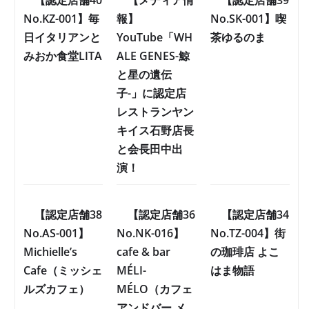
No.KZ-001】毎
報】
No.SK-001】喫
日イタリアンと
YouTube「WH
茶ゆるのま
みおか食堂LITA
ALE GENES-鯨
と星の遺伝
子-」に認定店
レストランヤン
キイス石野店長
と会長田中出
演！
【認定店舗38
【認定店舗36
【認定店舗34
No.AS-001】
No.NK-016】
No.TZ-004】街
Michielle’s
cafe & bar
の珈琲店 よこ
Cafe（ミッシェ
MÉLI-
はま物語
ルズカフェ）
MÉLO（カフェ
アンドバー メ