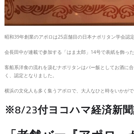
昭和39年創業のアポロは25店舗目の日本ナポリタン学会認
会長田中が連載で参加する「はま太郎」14号で表紙を飾っ
客船系洋食の流れを汲むナポリタンはバー飯としてお酒に合
く、認定となりました。
横浜の文化人も多く集うアポロで、大人なひと時をいかがで
※8/23付ヨコハマ経済新