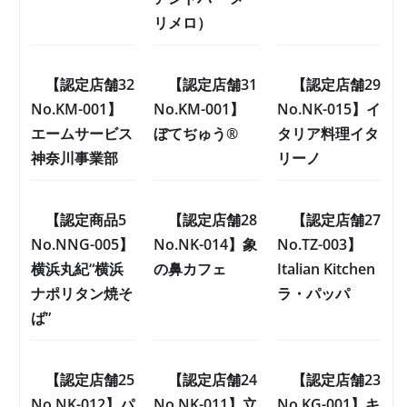
リメロ）
【認定店舗32
【認定店舗31
【認定店舗29
No.KM-001】
No.KM-001】
No.NK-015】イ
エームサービス
ぼてぢゅう®
タリア料理イタ
神奈川事業部
リーノ
【認定商品5
【認定店舗28
【認定店舗27
No.NNG-005】
No.NK-014】象
No.TZ-003】
横浜丸紀“横浜
の鼻カフェ
Italian Kitchen
ナポリタン焼そ
ラ・パッパ
ば”
【認定店舗25
【認定店舗24
【認定店舗23
No.NK-012】パ
No.NK-011】立
No.KG-001】キ