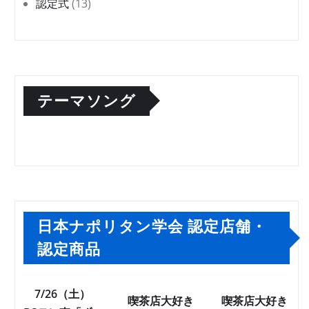
認定式
(13)
テーマソング
日本ナポリタン学会 認定店舗・
認定商品
7/26（土）
喫茶店大好き
喫茶店大好き