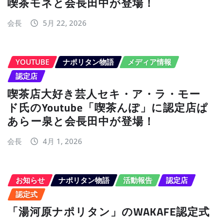
喫茶モネと会長田中が登場！
会長
5月 22, 2026
YOUTUBE
ナポリタン物語
メディア情報
認定店
喫茶店大好き芸人セキ・ア・ラ・モー
ド氏のYoutube「喫茶んぽ」に認定店ぱ
あらー泉と会長田中が登場！
会長
4月 1, 2026
お知らせ
ナポリタン物語
活動報告
認定店
認定式
「湯河原ナポリタン」のWAKAFE認定式