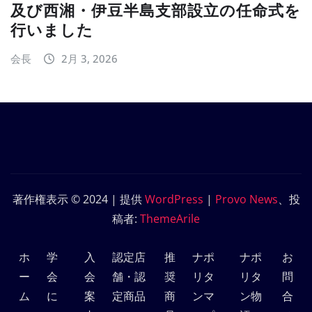
及び西湘・伊豆半島支部設立の任命式を
行いました
会長
2月 3, 2026
著作権表示 © 2024 | 提供
WordPress
|
Provo News
、投
稿者:
ThemeArile
ホ
学
入
認定店
推
ナポ
ナポ
お
ー
会
会
舗・認
奨
リタ
リタ
問
ム
に
案
定商品
商
ンマ
ン物
合