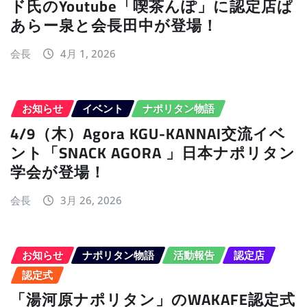
ド氏のYoutube「喫茶んぽ」に認定店ぱ
あらー泉と会長田中が登場！
会長
4月 1, 2026
お知らせ
イベント
ナポリタン物語
4/9（木）Agora KGU-KANNAI交流イベ
ント「SNACK AGORA 」日本ナポリタン
学会が登場！
会長
3月 26, 2026
お知らせ
ナポリタン物語
活動報告
認定店
認定式
「湯河原ナポリタン」のWAKAFE認定式