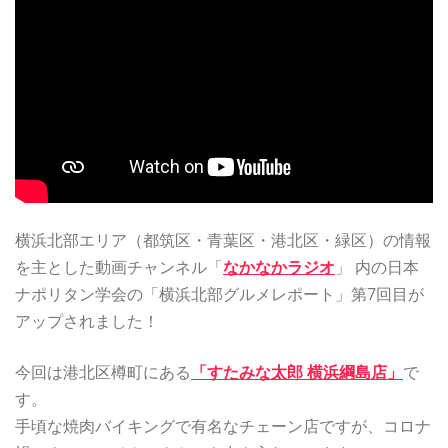
横浜北部エリア（都筑区・青葉区・港北区・緑区）の情報
を主とした動画チャンネル「
なかなかラジオ
」 内の日本
ナポリタン学会の「横浜北部グルメレポート」第7回目が
アップされました！
今回は港北区樽町にある
「すたみな太郎 横浜綱島店」
で
す。
手頃な焼肉バイキングで有名なチェーン店ですが、コロナ