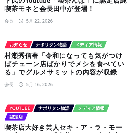
ド氏のYoutube「喫茶んぽ」に認定店純
喫茶モネと会長田中が登場！
会長
5月 22, 2026
お知らせ
ナポリタン物語
メディア情報
村瀬秀信著「令和になっても気がつけ
ばチェーン店ばかりでメシを食べてい
る」でグルメサミットの内容が収録
会長
5月 16, 2026
YOUTUBE
ナポリタン物語
メディア情報
認定店
喫茶店大好き芸人セキ・ア・ラ・モー