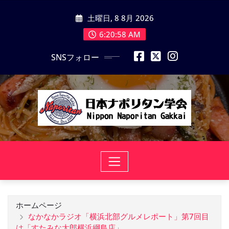
コ
土曜日, 8 8月 2026
ン
テ
6:20:59 AM
ン
SNSフォロー
ツ
に
ス
キ
ッ
プ
ホームページ
なかなかラジオ「横浜北部グルメレポート」第7回目
は「すたみな太郎横浜綱島店」