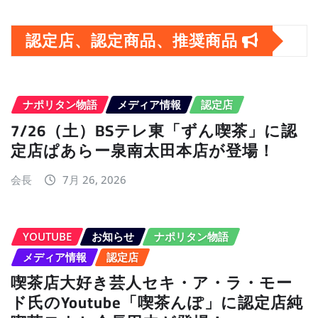
ー
カ
認定店、認定商品、推奨商品
イ
ブ
ナポリタン物語
メディア情報
認定店
7/26（土）BSテレ東「ずん喫茶」に認
定店ぱあらー泉南太田本店が登場！
会長
7月 26, 2026
YOUTUBE
お知らせ
ナポリタン物語
メディア情報
認定店
喫茶店大好き芸人セキ・ア・ラ・モー
ド氏のYoutube「喫茶んぽ」に認定店純