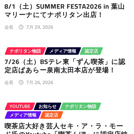
8/1（土）SUMMER FESTA2026 in 葉山
マリーナにてナポリタン出店！
会長
7月 29, 2026
ナポリタン物語
メディア情報
認定店
7/26（土）BSテレ東「ずん喫茶」に認
定店ぱあらー泉南太田本店が登場！
会長
7月 26, 2026
YOUTUBE
お知らせ
ナポリタン物語
メディア情報
認定店
喫茶店大好き芸人セキ・ア・ラ・モー