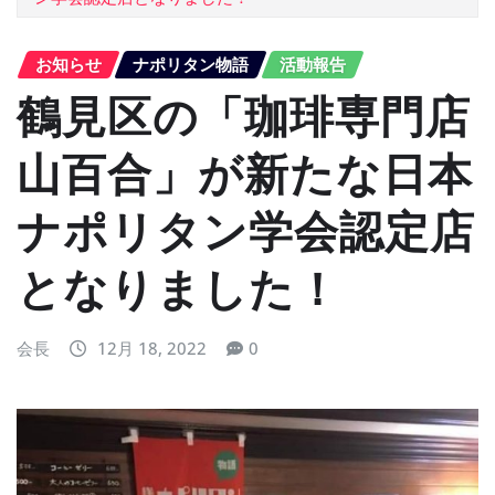
お知らせ
ナポリタン物語
活動報告
鶴見区の「珈琲専門店
山百合」が新たな日本
ナポリタン学会認定店
となりました！
会長
12月 18, 2022
0