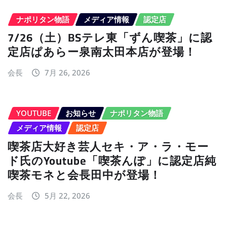
ナポリタン物語
メディア情報
認定店
7/26（土）BSテレ東「ずん喫茶」に認
定店ぱあらー泉南太田本店が登場！
会長
7月 26, 2026
YOUTUBE
お知らせ
ナポリタン物語
メディア情報
認定店
喫茶店大好き芸人セキ・ア・ラ・モー
ド氏のYoutube「喫茶んぽ」に認定店純
喫茶モネと会長田中が登場！
会長
5月 22, 2026