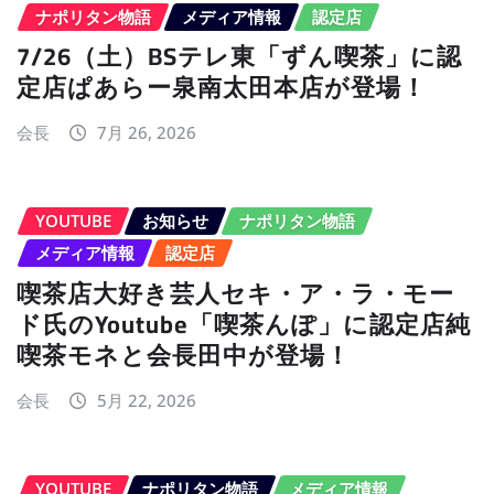
ナポリタン物語
メディア情報
認定店
7/26（土）BSテレ東「ずん喫茶」に認
定店ぱあらー泉南太田本店が登場！
会長
7月 26, 2026
YOUTUBE
お知らせ
ナポリタン物語
メディア情報
認定店
喫茶店大好き芸人セキ・ア・ラ・モー
ド氏のYoutube「喫茶んぽ」に認定店純
喫茶モネと会長田中が登場！
会長
5月 22, 2026
YOUTUBE
ナポリタン物語
メディア情報