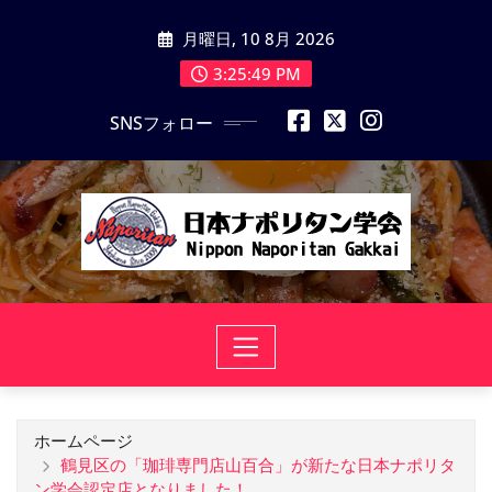
コ
月曜日, 10 8月 2026
ン
テ
3:25:50 PM
ン
SNSフォロー
ツ
に
ス
キ
ッ
プ
ホームページ
鶴見区の「珈琲専門店山百合」が新たな日本ナポリタ
ン学会認定店となりました！