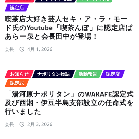
認定店
喫茶店大好き芸人セキ・ア・ラ・モー
ド氏のYoutube「喫茶んぽ」に認定店ぱ
あらー泉と会長田中が登場！
会長
4月 1, 2026
お知らせ
ナポリタン物語
活動報告
認定店
認定式
「湯河原ナポリタン」のWAKAFE認定式
及び西湘・伊豆半島支部設立の任命式を
行いました
会長
2月 3, 2026