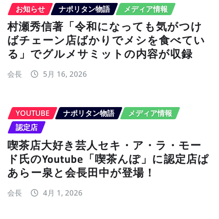
お知らせ
ナポリタン物語
メディア情報
村瀬秀信著「令和になっても気がつけ
ばチェーン店ばかりでメシを食べてい
る」でグルメサミットの内容が収録
会長
5月 16, 2026
YOUTUBE
ナポリタン物語
メディア情報
認定店
喫茶店大好き芸人セキ・ア・ラ・モー
ド氏のYoutube「喫茶んぽ」に認定店ぱ
あらー泉と会長田中が登場！
会長
4月 1, 2026