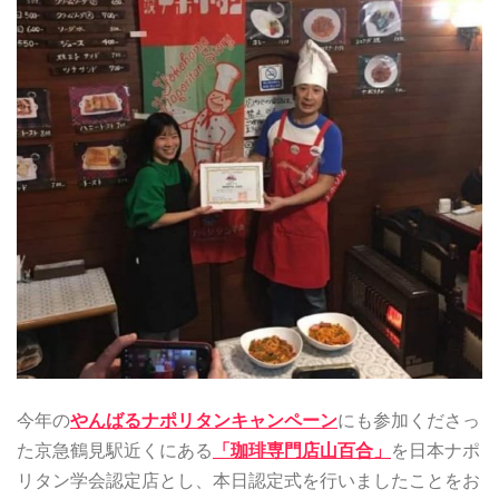
今年の
やんばるナポリタンキャンペーン
にも参加くださっ
た京急鶴見駅近くにある
「珈琲専門店山百合」
を日本ナポ
リタン学会認定店とし、本日認定式を行いましたことをお