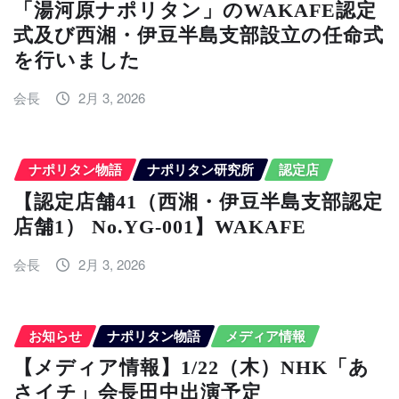
「湯河原ナポリタン」のWAKAFE認定
式及び西湘・伊豆半島支部設立の任命式
を行いました
会長
2月 3, 2026
ナポリタン物語
ナポリタン研究所
認定店
【認定店舗41（西湘・伊豆半島支部認定
店舗1） No.YG-001】WAKAFE
会長
2月 3, 2026
お知らせ
ナポリタン物語
メディア情報
【メディア情報】1/22（木）NHK「あ
さイチ」会長田中出演予定