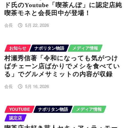
ド氏のYoutube「喫茶んぽ」に認定店純
喫茶モネと会長田中が登場！
会長
5月 22, 2026
お知らせ
ナポリタン物語
メディア情報
村瀬秀信著「令和になっても気がつけ
ばチェーン店ばかりでメシを食べてい
る」でグルメサミットの内容が収録
会長
5月 16, 2026
YOUTUBE
ナポリタン物語
メディア情報
認定店