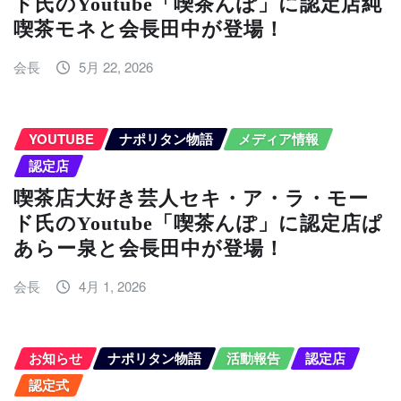
ド氏のYoutube「喫茶んぽ」に認定店純
喫茶モネと会長田中が登場！
会長
5月 22, 2026
YOUTUBE
ナポリタン物語
メディア情報
認定店
喫茶店大好き芸人セキ・ア・ラ・モー
ド氏のYoutube「喫茶んぽ」に認定店ぱ
あらー泉と会長田中が登場！
会長
4月 1, 2026
お知らせ
ナポリタン物語
活動報告
認定店
認定式