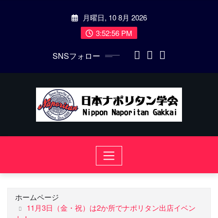
コ
月曜日, 10 8月 2026
ン
テ
3:52:57 PM
ン
SNSフォロー
ツ
に
ス
キ
ッ
プ
ホームページ
11月3日（金・祝）は2か所でナポリタン出店イベン