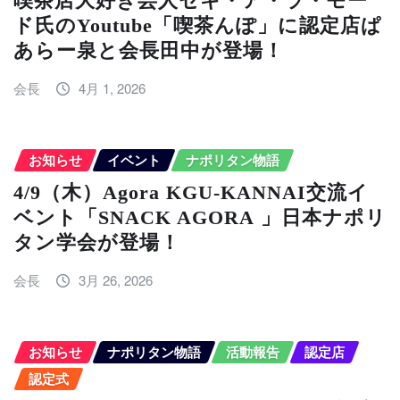
喫茶店大好き芸人セキ・ア・ラ・モー
ド氏のYoutube「喫茶んぽ」に認定店ぱ
あらー泉と会長田中が登場！
会長
4月 1, 2026
お知らせ
イベント
ナポリタン物語
4/9（木）Agora KGU-KANNAI交流イ
ベント「SNACK AGORA 」日本ナポリ
タン学会が登場！
会長
3月 26, 2026
お知らせ
ナポリタン物語
活動報告
認定店
認定式