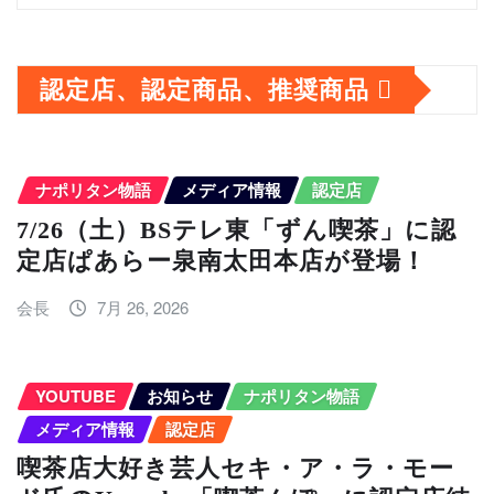
ア
ー
カ
認定店、認定商品、推奨商品
イ
ブ
ナポリタン物語
メディア情報
認定店
7/26（土）BSテレ東「ずん喫茶」に認
定店ぱあらー泉南太田本店が登場！
会長
7月 26, 2026
YOUTUBE
お知らせ
ナポリタン物語
メディア情報
認定店
喫茶店大好き芸人セキ・ア・ラ・モー