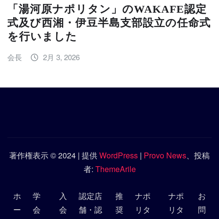
「湯河原ナポリタン」のWAKAFE認定
式及び西湘・伊豆半島支部設立の任命式
を行いました
会長
2月 3, 2026
著作権表示 © 2024 | 提供
WordPress
|
Provo News
、投稿
者:
ThemeArile
ホ
学
入
認定店
推
ナポ
ナポ
お
ー
会
会
舗・認
奨
リタ
リタ
問