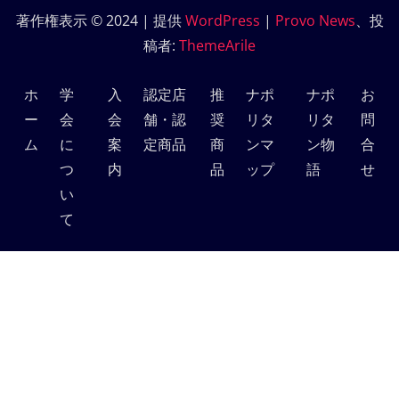
著作権表示 © 2024 | 提供
WordPress
|
Provo News
、投
稿者:
ThemeArile
ホ
学
入
認定店
推
ナポ
ナポ
お
ー
会
会
舗・認
奨
リタ
リタ
問
ム
に
案
定商品
商
ンマ
ン物
合
つ
内
品
ップ
語
せ
い
て