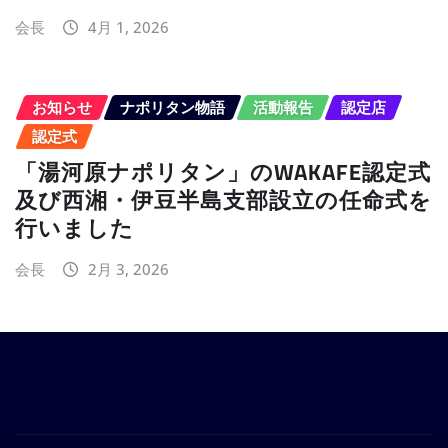
会長
4月 1, 2026
お知らせ
ナポリタン物語
活動報告
認定店
認定式
「湯河原ナポリタン」のWAKAFE認定式
及び西湘・伊豆半島支部設立の任命式を
行いました
会長
2月 3, 2026