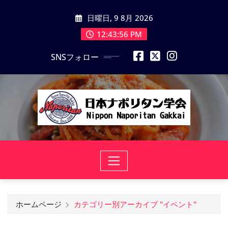
コ
日曜日, 9 8月 2026
ン
テ
12:43:57 PM
ン
SNSフォロー
ツ
に
ス
キ
ッ
プ
ホームページ
カテゴリー別アーカイブ "イベント"