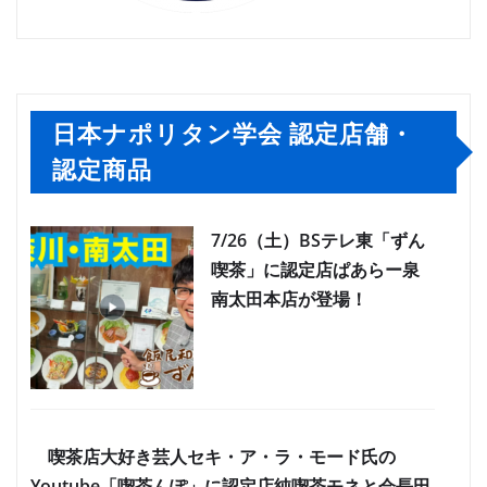
日本ナポリタン学会 認定店舗・
認定商品
7/26（土）BSテレ東「ずん
喫茶」に認定店ぱあらー泉
南太田本店が登場！
喫茶店大好き芸人セキ・ア・ラ・モード氏の
Youtube「喫茶んぽ」に認定店純喫茶モネと会長田