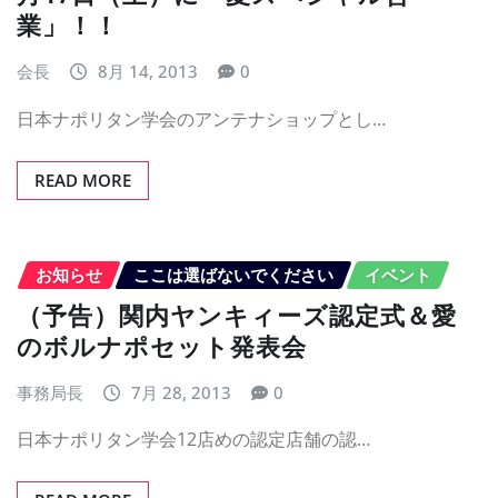
業」！！
会長
8月 14, 2013
0
日本ナポリタン学会のアンテナショップとし…
READ MORE
お知らせ
ここは選ばないでください
イベント
（予告）関内ヤンキィーズ認定式＆愛
のボルナポセット発表会
事務局長
7月 28, 2013
0
日本ナポリタン学会12店めの認定店舗の認…