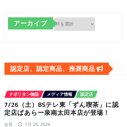
アーカイブ
ア
ー
カ
イ
認定店、認定商品、推奨商品
ブ
ナポリタン物語
メディア情報
認定店
7/26（土）BSテレ東「ずん喫茶」に認
定店ぱあらー泉南太田本店が登場！
会長
7月 26, 2026