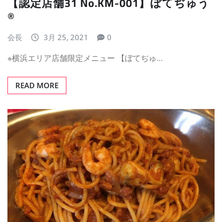
【認定店舗31 No.KM-001】ぼてぢゅう
®
会長
3月 25, 2021
0
※横浜エリア店舗限定メニュー 【ぼてぢゅ…
READ MORE