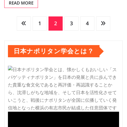
READ MORE
投
1
2
3
4
稿
日本ナポリタン学会とは？
の
ペ
ー
ジ
送