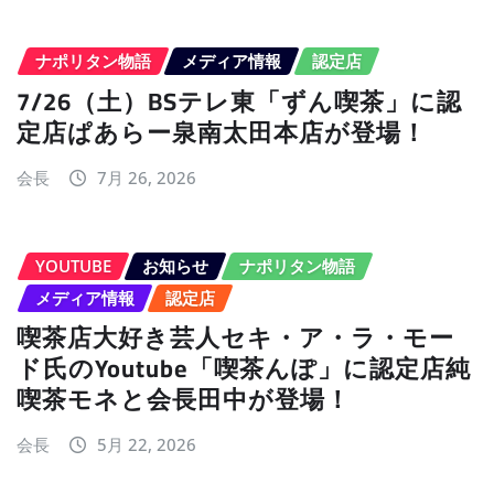
ナポリタン物語
メディア情報
認定店
7/26（土）BSテレ東「ずん喫茶」に認
定店ぱあらー泉南太田本店が登場！
会長
7月 26, 2026
YOUTUBE
お知らせ
ナポリタン物語
メディア情報
認定店
喫茶店大好き芸人セキ・ア・ラ・モー
ド氏のYoutube「喫茶んぽ」に認定店純
喫茶モネと会長田中が登場！
会長
5月 22, 2026