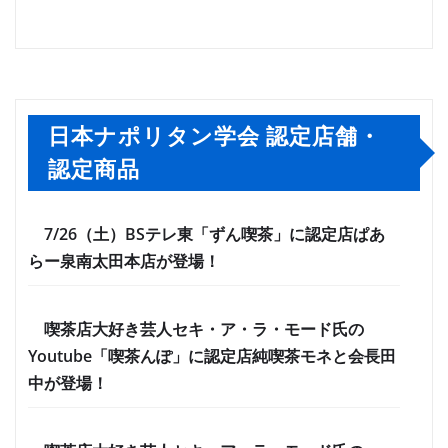
日本ナポリタン学会 認定店舗・
認定商品
7/26（土）BSテレ東「ずん喫茶」に認定店ぱあ
らー泉南太田本店が登場！
喫茶店大好き芸人セキ・ア・ラ・モード氏の
Youtube「喫茶んぽ」に認定店純喫茶モネと会長田
中が登場！