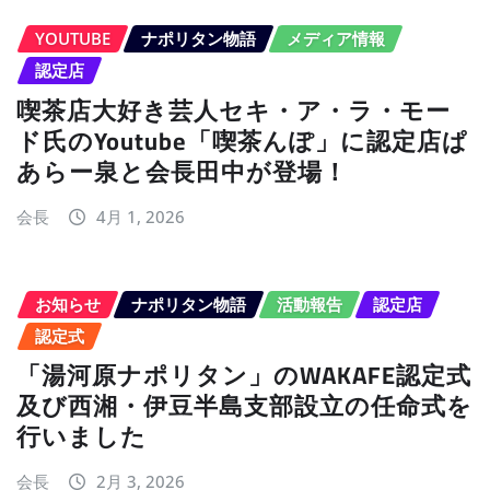
YOUTUBE
ナポリタン物語
メディア情報
認定店
喫茶店大好き芸人セキ・ア・ラ・モー
ド氏のYoutube「喫茶んぽ」に認定店ぱ
あらー泉と会長田中が登場！
会長
4月 1, 2026
お知らせ
ナポリタン物語
活動報告
認定店
認定式
「湯河原ナポリタン」のWAKAFE認定式
及び西湘・伊豆半島支部設立の任命式を
行いました
会長
2月 3, 2026