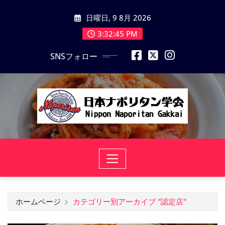
コ
日曜日, 9 8月 2026
ン
テ
3:32:47 PM
ン
SNSフォロー
ツ
に
ス
キ
ッ
プ
ホームページ
カテゴリー別アーカイブ "認定店"