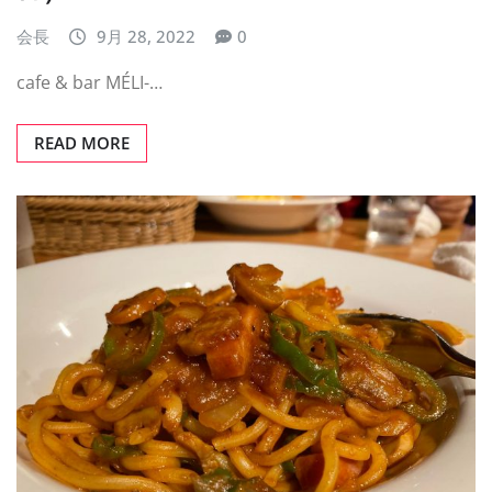
会長
9月 28, 2022
0
cafe & bar MÉLI-…
READ MORE