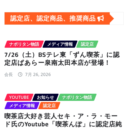
カ
イ
認定店、認定商品、推奨商品
ブ
ナポリタン物語
メディア情報
認定店
7/26（土）BSテレ東「ずん喫茶」に認
定店ぱあらー泉南太田本店が登場！
会長
7月 26, 2026
YOUTUBE
お知らせ
ナポリタン物語
メディア情報
認定店
喫茶店大好き芸人セキ・ア・ラ・モー
ド氏のYoutube「喫茶んぽ」に認定店純