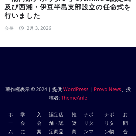
及び西湘・伊豆半島支部設立の任命式を
行いました
会長
2月 3, 2026
著作権表示 © 2024 | 提供
WordPress
|
Provo News
、投
稿者:
ThemeArile
ホ
学
入
認定店
推
ナポ
ナポ
お
ー
会
会
舗・認
奨
リタ
リタ
問
ム
に
案
定商品
商
ンマ
ン物
合