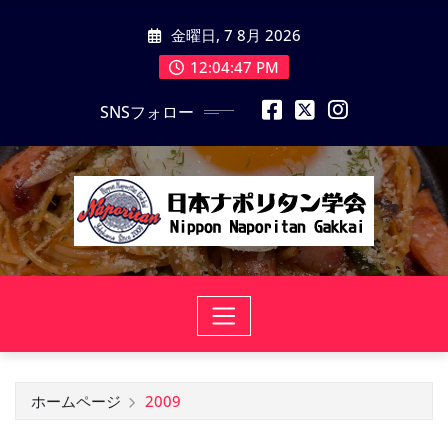
コ
金曜日, 7 8月 2026
ン
テ
12:04:47 PM
ン
SNSフォロー
ツ
に
ス
キ
ッ
プ
ホームページ
2009