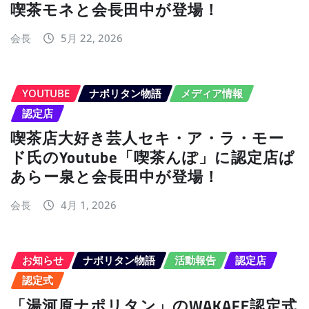
喫茶モネと会長田中が登場！
会長
5月 22, 2026
YOUTUBE
ナポリタン物語
メディア情報
認定店
喫茶店大好き芸人セキ・ア・ラ・モー
ド氏のYoutube「喫茶んぽ」に認定店ぱ
あらー泉と会長田中が登場！
会長
4月 1, 2026
お知らせ
ナポリタン物語
活動報告
認定店
認定式
「湯河原ナポリタン」のWAKAFE認定式