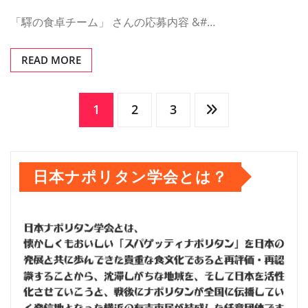
「驛の食卓チーム」 さんの応募内容 &#…
READ MORE
投
1
2
3
稿
日本ナポリタン学会とは？
の
ペ
ー