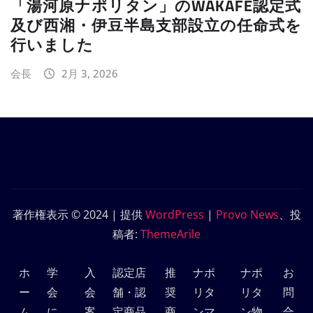
「湯河原ナポリタン」のWAKAFE認定式
及び西湘・伊豆半島支部設立の任命式を
行いました
会長
2月 3, 2026
著作権表示 © 2024 | 提供
WordPress
|
Provo News
、投
稿者:
ThemeArile
ホ
学
入
認定店
推
ナポ
ナポ
お
ー
会
会
舗・認
奨
リタ
リタ
問
ム
に
案
定商品
商
ンマ
ン物
合