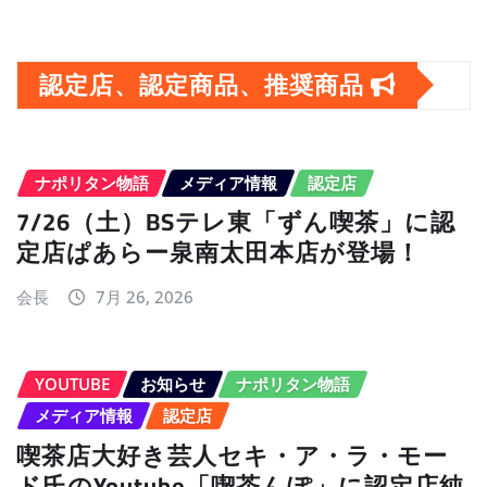
ー
カ
イ
認定店、認定商品、推奨商品
ブ
ナポリタン物語
メディア情報
認定店
7/26（土）BSテレ東「ずん喫茶」に認
定店ぱあらー泉南太田本店が登場！
会長
7月 26, 2026
YOUTUBE
お知らせ
ナポリタン物語
メディア情報
認定店
喫茶店大好き芸人セキ・ア・ラ・モー
ド氏のYoutube「喫茶んぽ」に認定店純