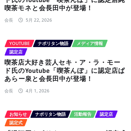
喫茶モネと会長田中が登場！
会長
5月 22, 2026
YOUTUBE
ナポリタン物語
メディア情報
認定店
喫茶店大好き芸人セキ・ア・ラ・モー
ド氏のYoutube「喫茶んぽ」に認定店ぱ
あらー泉と会長田中が登場！
会長
4月 1, 2026
お知らせ
ナポリタン物語
活動報告
認定店
認定式