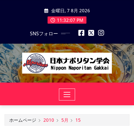
コ
金曜日, 7 8月 2026
ン
テ
11:32:07 PM
ン
SNSフォロー
ツ
に
ス
キ
ッ
プ
ホームページ
2010
5月
15