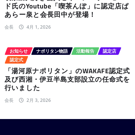
ド氏のYoutube「喫茶んぽ」に認定店ぱ
あらー泉と会長田中が登場！
会長
4月 1, 2026
お知らせ
ナポリタン物語
活動報告
認定店
認定式
「湯河原ナポリタン」のWAKAFE認定式
及び西湘・伊豆半島支部設立の任命式を
行いました
会長
2月 3, 2026