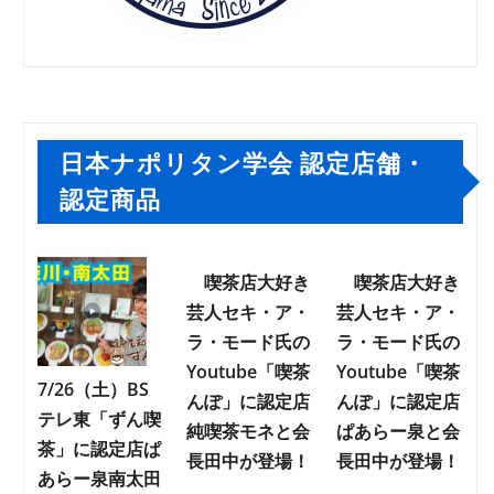
日本ナポリタン学会 認定店舗・
認定商品
喫茶店大好き
喫茶店大好き
芸人セキ・ア・
芸人セキ・ア・
ラ・モード氏の
ラ・モード氏の
Youtube「喫茶
Youtube「喫茶
7/26（土）BS
んぽ」に認定店
んぽ」に認定店
テレ東「ずん喫
純喫茶モネと会
ぱあらー泉と会
茶」に認定店ぱ
長田中が登場！
長田中が登場！
あらー泉南太田