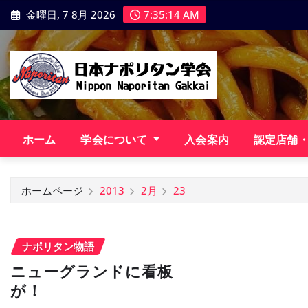
コ
金曜日, 7 8月 2026
7:35:15 AM
ン
テ
ン
ツ
に
ス
キ
ホーム
学会について
入会案内
認定店舗
ッ
プ
ホームページ
2013
2月
23
ナポリタン物語
ニューグランドに看板
が！