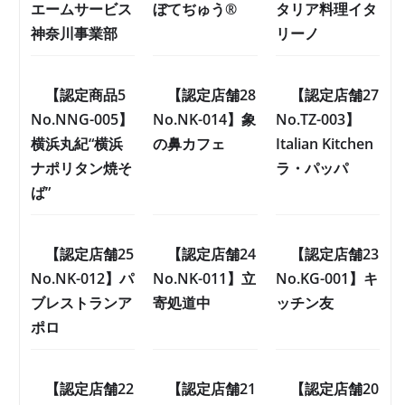
エームサービス
ぼてぢゅう®
タリア料理イタ
神奈川事業部
リーノ
【認定商品5
【認定店舗28
【認定店舗27
No.NNG-005】
No.NK-014】象
No.TZ-003】
横浜丸紀“横浜
の鼻カフェ
Italian Kitchen
ナポリタン焼そ
ラ・パッパ
ば”
【認定店舗25
【認定店舗24
【認定店舗23
No.NK-012】パ
No.NK-011】立
No.KG-001】キ
ブレストランア
寄処道中
ッチン友
ポロ
【認定店舗22
【認定店舗21
【認定店舗20