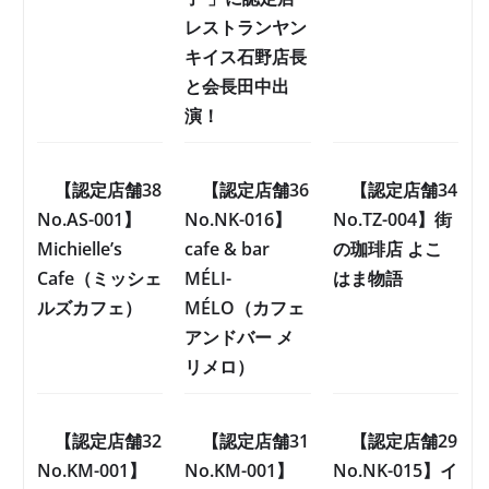
レストランヤン
キイス石野店長
と会長田中出
演！
【認定店舗38
【認定店舗36
【認定店舗34
No.AS-001】
No.NK-016】
No.TZ-004】街
Michielle’s
cafe & bar
の珈琲店 よこ
Cafe（ミッシェ
MÉLI-
はま物語
ルズカフェ）
MÉLO（カフェ
アンドバー メ
リメロ）
【認定店舗32
【認定店舗31
【認定店舗29
No.KM-001】
No.KM-001】
No.NK-015】イ