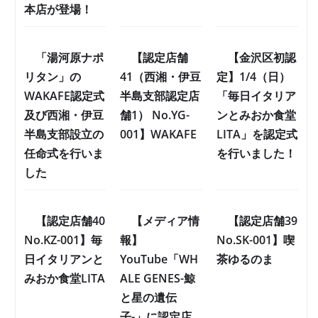
本店が登場！
「湯河原ナポ
【認定店舗
【金沢区初認
リタン」の
41（西湘・伊豆
定】1/4（日）
WAKAFE認定式
半島支部認定店
「毎日イタリア
及び西湘・伊豆
舗1） No.YG-
ンとみおか食堂
半島支部設立の
001】WAKAFE
LITA」を認定式
任命式を行いま
を行いました！
した
【認定店舗40
【メディア情
【認定店舗39
No.KZ-001】毎
報】
No.SK-001】喫
日イタリアンと
YouTube「WH
茶ゆるのま
みおか食堂LITA
ALE GENES-鯨
と星の遺伝
子-」に認定店