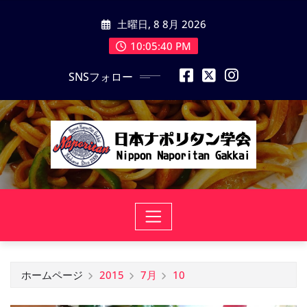
コ
土曜日, 8 8月 2026
ン
テ
10:05:40 PM
ン
SNSフォロー
ツ
に
ス
キ
ッ
プ
ホームページ
2015
7月
10