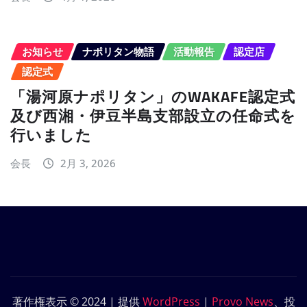
お知らせ
ナポリタン物語
活動報告
認定店
認定式
「湯河原ナポリタン」のWAKAFE認定式
及び西湘・伊豆半島支部設立の任命式を
行いました
会長
2月 3, 2026
著作権表示 © 2024 | 提供
WordPress
|
Provo News
、投