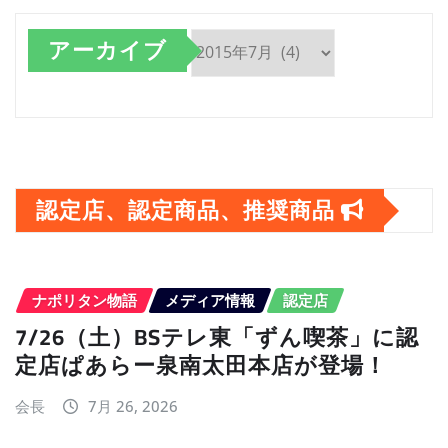
アーカイブ
ア
ー
カ
イ
認定店、認定商品、推奨商品
ブ
ナポリタン物語
メディア情報
認定店
7/26（土）BSテレ東「ずん喫茶」に認
定店ぱあらー泉南太田本店が登場！
会長
7月 26, 2026