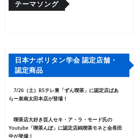
テーマソング
日本ナポリタン学会 認定店舗・
認定商品
7/26（土）BSテレ東「ずん喫茶」に認定店ぱあ
らー泉南太田本店が登場！
喫茶店大好き芸人セキ・ア・ラ・モード氏の
Youtube「喫茶んぽ」に認定店純喫茶モネと会長田
中が登場！