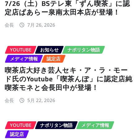
7/26（土）BSテレ東「ずん喫茶」に認
定店ぱあらー泉南太田本店が登場！
会長
7月 26, 2026
YOUTUBE
お知らせ
ナポリタン物語
メディア情報
認定店
喫茶店大好き芸人セキ・ア・ラ・モー
ド氏のYoutube「喫茶んぽ」に認定店純
喫茶モネと会長田中が登場！
会長
5月 22, 2026
YOUTUBE
ナポリタン物語
メディア情報
認定店