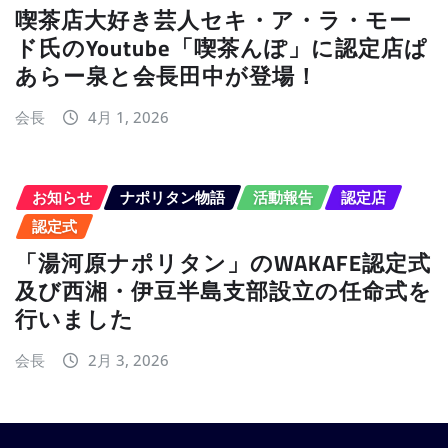
喫茶店大好き芸人セキ・ア・ラ・モー
ド氏のYoutube「喫茶んぽ」に認定店ぱ
あらー泉と会長田中が登場！
会長
4月 1, 2026
お知らせ
ナポリタン物語
活動報告
認定店
認定式
「湯河原ナポリタン」のWAKAFE認定式
及び西湘・伊豆半島支部設立の任命式を
行いました
会長
2月 3, 2026