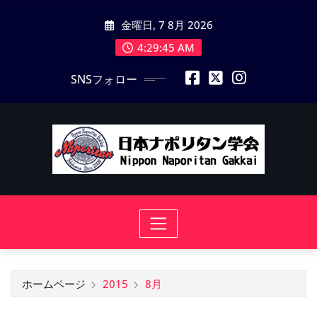
コ
金曜日, 7 8月 2026
ン
テ
4:29:45 AM
ン
SNSフォロー
ツ
に
ス
キ
ッ
プ
ホームページ
2015
8月