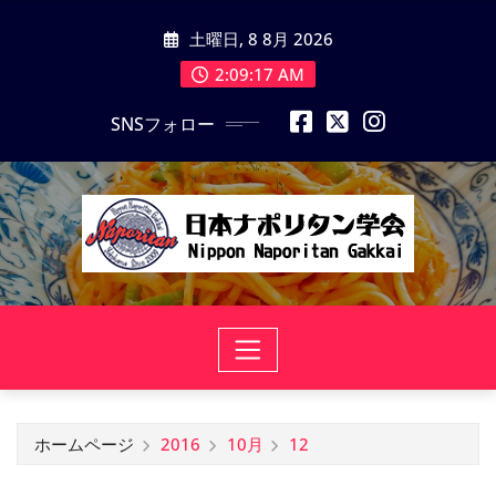
コ
土曜日, 8 8月 2026
ン
テ
2:09:17 AM
ン
SNSフォロー
ツ
に
ス
キ
ッ
プ
ホームページ
2016
10月
12