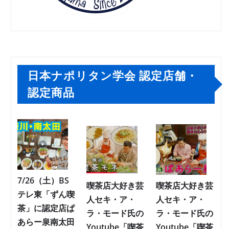
日本ナポリタン学会 認定店舗・
認定商品
7/26（土）BS
喫茶店大好き芸
喫茶店大好き芸
テレ東「ずん喫
人セキ・ア・
人セキ・ア・
茶」に認定店ぱ
ラ・モード氏の
ラ・モード氏の
あらー泉南太田
Youtube「喫茶
Youtube「喫茶