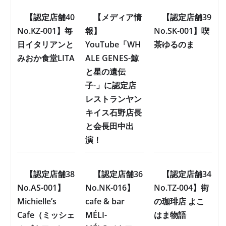
【認定店舗40
【メディア情
【認定店舗39
No.KZ-001】毎
報】
No.SK-001】喫
日イタリアンと
YouTube「WH
茶ゆるのま
みおか食堂LITA
ALE GENES-鯨
と星の遺伝
子-」に認定店
レストランヤン
キイス石野店長
と会長田中出
演！
【認定店舗38
【認定店舗36
【認定店舗34
No.AS-001】
No.NK-016】
No.TZ-004】街
Michielle’s
cafe & bar
の珈琲店 よこ
Cafe（ミッシェ
MÉLI-
はま物語