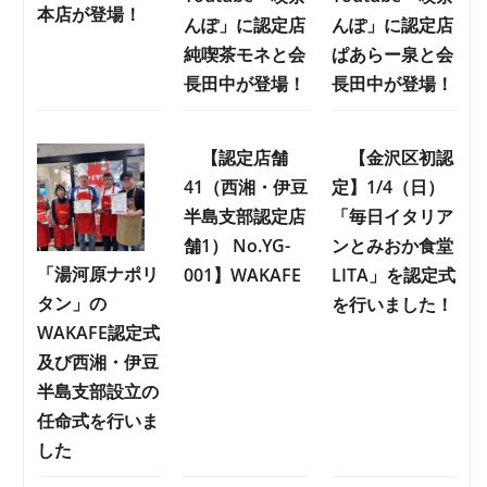
本店が登場！
んぽ」に認定店
んぽ」に認定店
純喫茶モネと会
ぱあらー泉と会
長田中が登場！
長田中が登場！
【認定店舗
【金沢区初認
41（西湘・伊豆
定】1/4（日）
半島支部認定店
「毎日イタリア
舗1） No.YG-
ンとみおか食堂
「湯河原ナポリ
001】WAKAFE
LITA」を認定式
タン」の
を行いました！
WAKAFE認定式
及び西湘・伊豆
半島支部設立の
任命式を行いま
した