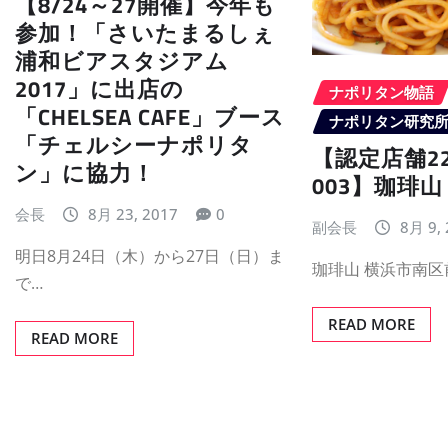
【8/24～27開催】今年も
参加！「さいたまるしぇ
浦和ビアスタジアム
2017」に出店の
ナポリタン物語
「CHELSEA CAFE」ブース
ナポリタン研究
「チェルシーナポリタ
【認定店舗22 
ン」に協力！
003】珈琲山
会長
8月 23, 2017
0
副会長
8月 9,
明日8月24日（木）から27日（日）ま
珈琲山 横浜市南区前
で…
READ MORE
READ MORE