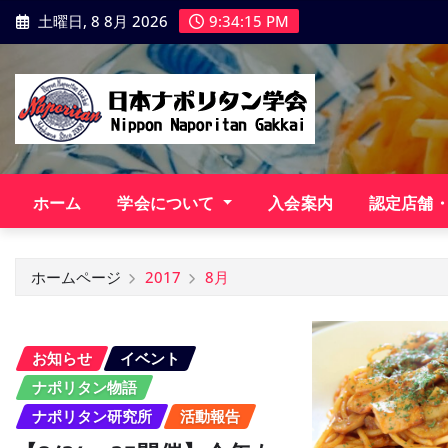
コ
土曜日, 8 8月 2026
9:34:16 PM
ン
テ
ン
ツ
に
ス
キ
ホーム
学会について
入会案内
認定店舗
ッ
プ
ホームページ
2017
8月
お知らせ
イベント
ナポリタン物語
ナポリタン研究所
活動報告