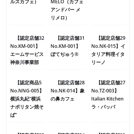
ルズカフェ）
MÉLO（カフェ
アンドバー メ
リメロ）
【認定店舗32
【認定店舗31
【認定店舗29
No.KM-001】
No.KM-001】
No.NK-015】イ
エームサービス
ぼてぢゅう®
タリア料理イタ
神奈川事業部
リーノ
【認定商品5
【認定店舗28
【認定店舗27
No.NNG-005】
No.NK-014】象
No.TZ-003】
横浜丸紀“横浜
の鼻カフェ
Italian Kitchen
ナポリタン焼そ
ラ・パッパ
ば”