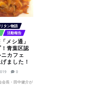
リタン物語
所
活動報告
筆「メシ通」
プ！青葉区認
ルニカフェ
上げました！
2019
0
会会長・田中健介が