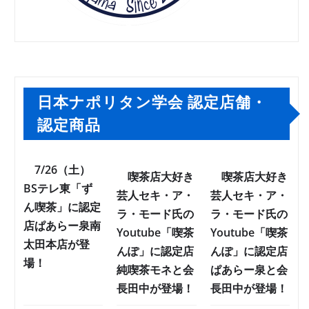
日本ナポリタン学会 認定店舗・
認定商品
7/26（土）
喫茶店大好き
喫茶店大好き
BSテレ東「ず
芸人セキ・ア・
芸人セキ・ア・
ん喫茶」に認定
ラ・モード氏の
ラ・モード氏の
店ぱあらー泉南
Youtube「喫茶
Youtube「喫茶
太田本店が登
んぽ」に認定店
んぽ」に認定店
場！
純喫茶モネと会
ぱあらー泉と会
長田中が登場！
長田中が登場！