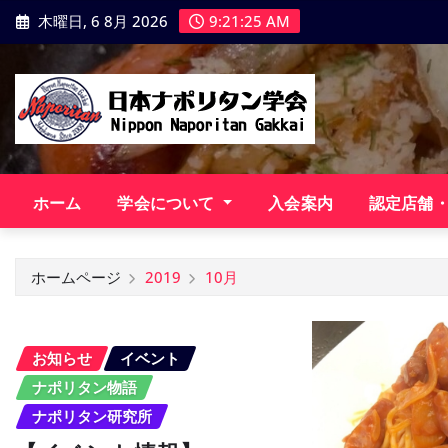
コ
木曜日, 6 8月 2026
9:21:26 AM
ン
テ
ン
ツ
に
ス
キ
ホーム
学会について
入会案内
認定店舗
ッ
プ
ホームページ
2019
10月
お知らせ
イベント
ナポリタン物語
ナポリタン研究所