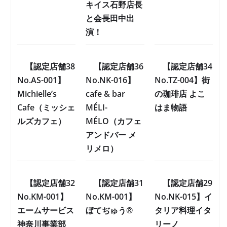
キイス石野店長
と会長田中出
演！
【認定店舗38
【認定店舗36
【認定店舗34
No.AS-001】
No.NK-016】
No.TZ-004】街
Michielle’s
cafe & bar
の珈琲店 よこ
Cafe（ミッシェ
MÉLI-
はま物語
ルズカフェ）
MÉLO（カフェ
アンドバー メ
リメロ）
【認定店舗32
【認定店舗31
【認定店舗29
No.KM-001】
No.KM-001】
No.NK-015】イ
エームサービス
ぼてぢゅう®
タリア料理イタ
神奈川事業部
リーノ