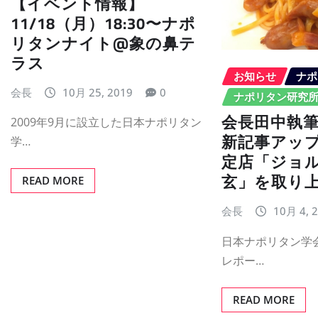
【イベント情報】
11/18（月）18:30〜ナポ
リタンナイト@象の鼻テ
ラス
お知らせ
ナポ
会長
10月 25, 2019
0
ナポリタン研究
会長田中執
2009年9月に設立した日本ナポリタン
新記事アッ
学…
定店「ジョ
玄」を取り
READ MORE
会長
10月 4, 
日本ナポリタン学
レポー…
READ MORE