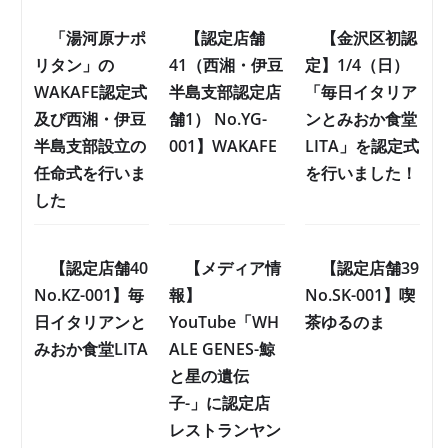
「湯河原ナポ
【認定店舗
【金沢区初認
リタン」の
41（西湘・伊豆
定】1/4（日）
WAKAFE認定式
半島支部認定店
「毎日イタリア
及び西湘・伊豆
舗1） No.YG-
ンとみおか食堂
半島支部設立の
001】WAKAFE
LITA」を認定式
任命式を行いま
を行いました！
した
【認定店舗40
【メディア情
【認定店舗39
No.KZ-001】毎
報】
No.SK-001】喫
日イタリアンと
YouTube「WH
茶ゆるのま
みおか食堂LITA
ALE GENES-鯨
と星の遺伝
子-」に認定店
レストランヤン