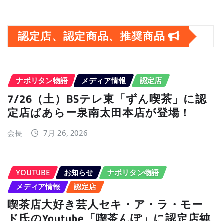
ー
カ
イ
認定店、認定商品、推奨商品
ブ
ナポリタン物語
メディア情報
認定店
7/26（土）BSテレ東「ずん喫茶」に認
定店ぱあらー泉南太田本店が登場！
会長
7月 26, 2026
YOUTUBE
お知らせ
ナポリタン物語
メディア情報
認定店
喫茶店大好き芸人セキ・ア・ラ・モー
ド氏のYoutube「喫茶んぽ」に認定店純