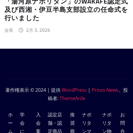
「湯河原ナポリタン」のWAKAFE認定式
及び西湘・伊豆半島支部設立の任命式を
行いました
会長
2月 3, 2026
著作権表示 © 2024 | 提供
WordPress
|
Provo News
、投
稿者:
ThemeArile
ホ
学
入
認定店
推
ナポ
ナポ
お
ー
会
会
舗・認
奨
リタ
リタ
問
ム
に
案
定商品
商
ンマ
ン物
合