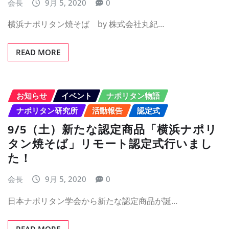
会長
9月 5, 2020
0
横浜ナポリタン焼そば by 株式会社丸紀…
READ MORE
お知らせ
イベント
ナポリタン物語
ナポリタン研究所
活動報告
認定式
9/5（土）新たな認定商品「横浜ナポリ
タン焼そば」リモート認定式行いまし
た！
会長
9月 5, 2020
0
日本ナポリタン学会から新たな認定商品が誕…
READ MORE