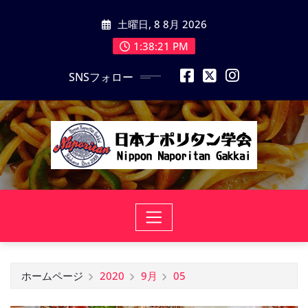
コ
土曜日, 8 8月 2026
ン
テ
1:38:22 PM
ン
SNSフォロー
ツ
に
ス
キ
ッ
プ
ホームページ
2020
9月
05