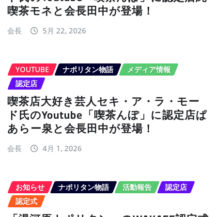
喫茶モネと会長田中が登場！
会長
5月 22, 2026
YOUTUBE
ナポリタン物語
メディア情報
認定店
喫茶店大好き芸人セキ・ア・ラ・モー
ド氏のYoutube「喫茶んぽ」に認定店ぱ
あらー泉と会長田中が登場！
会長
4月 1, 2026
お知らせ
ナポリタン物語
活動報告
認定店
認定式