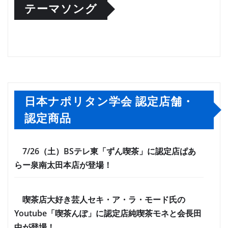
テーマソング
日本ナポリタン学会 認定店舗・
認定商品
7/26（土）BSテレ東「ずん喫茶」に認定店ぱあ
らー泉南太田本店が登場！
喫茶店大好き芸人セキ・ア・ラ・モード氏の
Youtube「喫茶んぽ」に認定店純喫茶モネと会長田
中が登場！