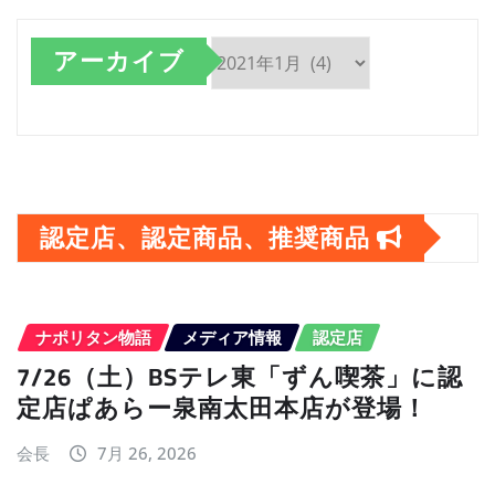
アーカイブ
ア
ー
カ
イ
認定店、認定商品、推奨商品
ブ
ナポリタン物語
メディア情報
認定店
7/26（土）BSテレ東「ずん喫茶」に認
定店ぱあらー泉南太田本店が登場！
会長
7月 26, 2026