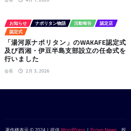
お知らせ
ナポリタン物語
活動報告
認定店
認定式
「湯河原ナポリタン」のWAKAFE認定式
及び西湘・伊豆半島支部設立の任命式を
行いました
会長
2月 3, 2026
著作権表示 © 2024 | 提供
WordPress
|
Provo News
、投