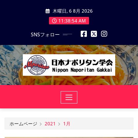
コ
木曜日, 6 8月 2026
ン
テ
11:38:55 AM
ン
SNSフォロー
ツ
に
ス
キ
ッ
プ
ホームページ
2021
1月