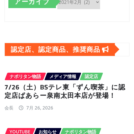
アーカイブ
ア
ー
カ
イ
認定店、認定商品、推奨商品
ブ
ナポリタン物語
メディア情報
認定店
7/26（土）BSテレ東「ずん喫茶」に認
定店ぱあらー泉南太田本店が登場！
会長
7月 26, 2026
YOUTUBE
お知らせ
ナポリタン物語