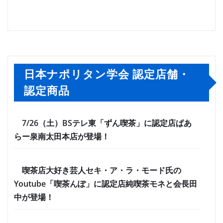
日本ナポリタン学会 認定店舗・
認定商品
7/26（土）BSテレ東「ずん喫茶」に認定店ぱあ
らー泉南太田本店が登場！
喫茶店大好き芸人セキ・ア・ラ・モード氏の
Youtube「喫茶んぽ」に認定店純喫茶モネと会長田
中が登場！