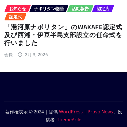
お知らせ
ナポリタン物語
活動報告
認定店
認定式
「湯河原ナポリタン」のWAKAFE認定式
及び西湘・伊豆半島支部設立の任命式を
行いました
会長
2月 3, 2026
著作権表示 © 2024 | 提供
WordPress
|
Provo News
、投
稿者:
ThemeArile