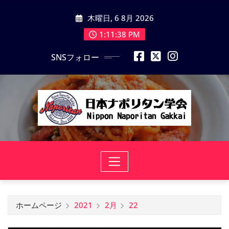
コ
木曜日, 6 8月 2026
ン
テ
1:11:39 PM
ン
SNSフォロー
ツ
に
ス
キ
ッ
プ
ホームページ
2021
2月
22