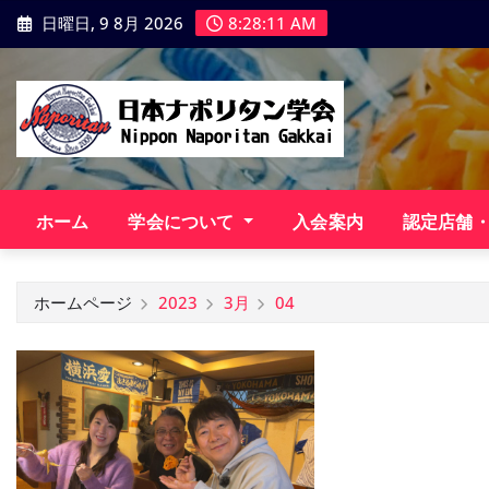
コ
日曜日, 9 8月 2026
8:28:12 AM
ン
テ
ン
ツ
に
ス
キ
ホーム
学会について
入会案内
認定店舗
ッ
プ
ホームページ
2023
3月
04