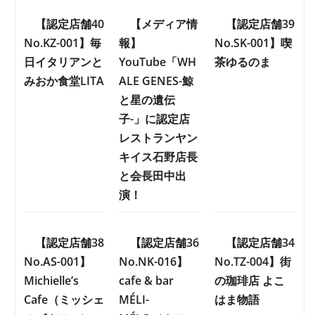
【認定店舗40
【メディア情
【認定店舗39
No.KZ-001】毎
報】
No.SK-001】喫
日イタリアンと
YouTube「WH
茶ゆるのま
みおか食堂LITA
ALE GENES-鯨
と星の遺伝
子-」に認定店
レストランヤン
キイス石野店長
と会長田中出
演！
【認定店舗38
【認定店舗36
【認定店舗34
No.AS-001】
No.NK-016】
No.TZ-004】街
Michielle’s
cafe & bar
の珈琲店 よこ
Cafe（ミッシェ
MÉLI-
はま物語