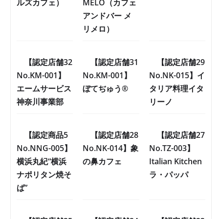
ルズカフェ）
MÉLO（カフェ
アンドバー メ
リメロ）
【認定店舗32
【認定店舗31
【認定店舗29
No.KM-001】
No.KM-001】
No.NK-015】イ
エームサービス
ぼてぢゅう®
タリア料理イタ
神奈川事業部
リーノ
【認定商品5
【認定店舗28
【認定店舗27
No.NNG-005】
No.NK-014】象
No.TZ-003】
横浜丸紀“横浜
の鼻カフェ
Italian Kitchen
ナポリタン焼そ
ラ・パッパ
ば”