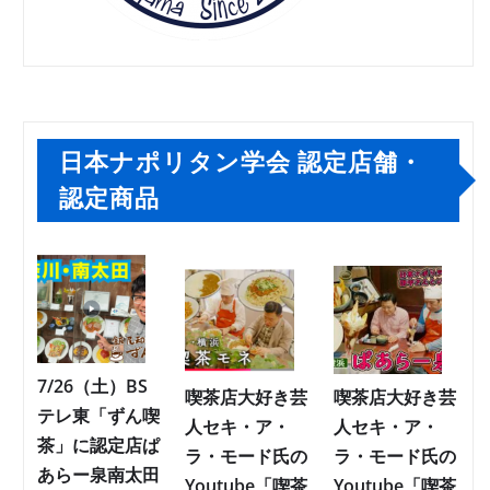
日本ナポリタン学会 認定店舗・
認定商品
7/26（土）BS
喫茶店大好き芸
喫茶店大好き芸
テレ東「ずん喫
人セキ・ア・
人セキ・ア・
茶」に認定店ぱ
ラ・モード氏の
ラ・モード氏の
あらー泉南太田
Youtube「喫茶
Youtube「喫茶