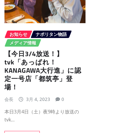
お知らせ
ナポリタン物語
メディア情報
【今日3/4放送！】
tvk「あっぱれ！
KANAGAWA大行進」に認
定一号店「都筑亭」登
場！
会長
3月 4, 2023
0
本日3月4日（土）夜9時より放送の
tvk…