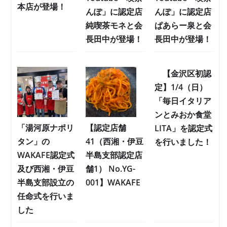
本店が登場！
んぽ」に認定店
んぽ」に認定店
純喫茶モネと会
ぱあらー泉と会
長田中が登場！
長田中が登場！
【金沢区初認
定】1/4（日）
「毎日イタリア
ンとみおか食堂
「湯河原ナポリ
【認定店舗
LITA」を認定式
タン」の
41（西湘・伊豆
を行いました！
WAKAFE認定式
半島支部認定店
及び西湘・伊豆
舗1） No.YG-
半島支部設立の
001】WAKAFE
任命式を行いま
した