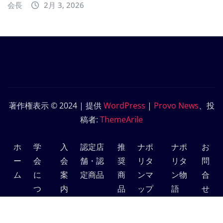
会長
2月 3, 2026
著作権表示 © 2024 | 提供
WordPress
|
Provo News
、投
稿者:
ThemeArile
ホ
学
入
認定店
推
ナポ
ナポ
お
ー
会
会
舗・認
奨
リタ
リタ
問
ム
に
案
定商品
商
ンマ
ン物
合
つ
内
品
ップ
語
せ
い
て