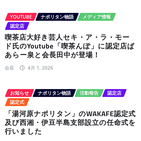
YOUTUBE
ナポリタン物語
メディア情報
認定店
喫茶店大好き芸人セキ・ア・ラ・モー
ド氏のYoutube「喫茶んぽ」に認定店ぱ
あらー泉と会長田中が登場！
会長
4月 1, 2026
お知らせ
ナポリタン物語
活動報告
認定店
認定式
「湯河原ナポリタン」のWAKAFE認定式
及び西湘・伊豆半島支部設立の任命式を
行いました