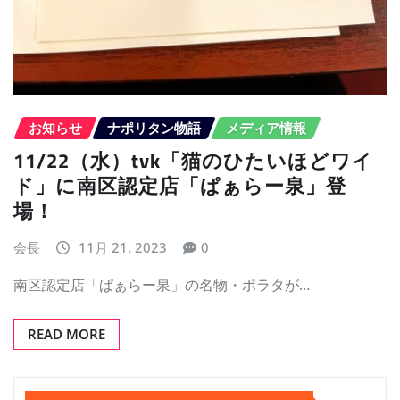
お知らせ
ナポリタン物語
メディア情報
11/22（水）tvk「猫のひたいほどワイ
ド」に南区認定店「ぱぁらー泉」登
場！
会長
11月 21, 2023
0
南区認定店「ぱぁらー泉」の名物・ポラタが…
READ MORE