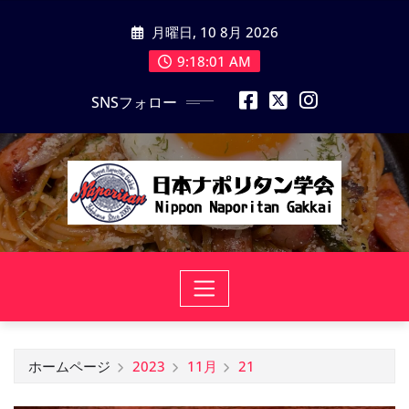
コ
月曜日, 10 8月 2026
ン
テ
9:18:01 AM
ン
SNSフォロー
ツ
に
ス
キ
ッ
プ
ホームページ
2023
11月
21