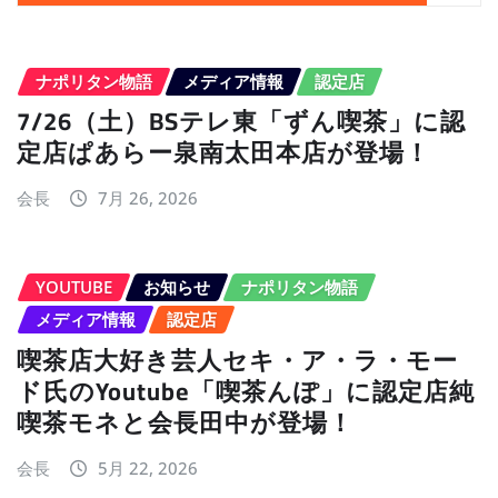
ナポリタン物語
メディア情報
認定店
7/26（土）BSテレ東「ずん喫茶」に認
定店ぱあらー泉南太田本店が登場！
会長
7月 26, 2026
YOUTUBE
お知らせ
ナポリタン物語
メディア情報
認定店
喫茶店大好き芸人セキ・ア・ラ・モー
ド氏のYoutube「喫茶んぽ」に認定店純
喫茶モネと会長田中が登場！
会長
5月 22, 2026