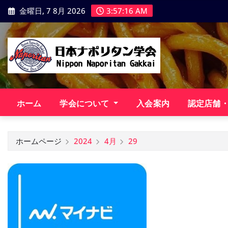
コ
金曜日, 7 8月 2026
3:57:17 AM
ン
テ
ン
ツ
に
ス
キ
ホーム
学会について
入会案内
認定店舗
ッ
プ
ホームページ
2024
4月
29