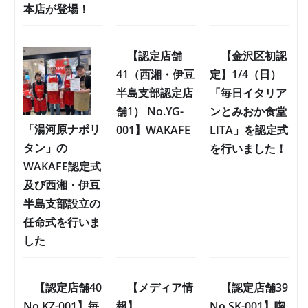
本店が登場！
【認定店舗
【金沢区初認
41（西湘・伊豆
定】1/4（日）
半島支部認定店
「毎日イタリア
舗1） No.YG-
ンとみおか食堂
「湯河原ナポリ
001】WAKAFE
LITA」を認定式
タン」の
を行いました！
WAKAFE認定式
及び西湘・伊豆
半島支部設立の
任命式を行いま
した
【認定店舗40
【メディア情
【認定店舗39
No.KZ-001】毎
報】
No.SK-001】喫