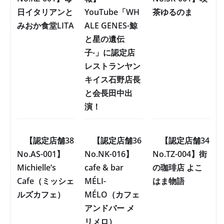
日イタリアンと
YouTube「WH
茶ゆるのま
みおか食堂LITA
ALE GENES-鯨
と星の遺伝
子-」に認定店
レストランヤン
キイス石野店長
と会長田中出
演！
【認定店舗38
【認定店舗36
【認定店舗34
No.AS-001】
No.NK-016】
No.TZ-004】街
Michielle’s
cafe & bar
の珈琲店 よこ
Cafe（ミッシェ
MÉLI-
はま物語
ルズカフェ）
MÉLO（カフェ
アンドバー メ
リメロ）