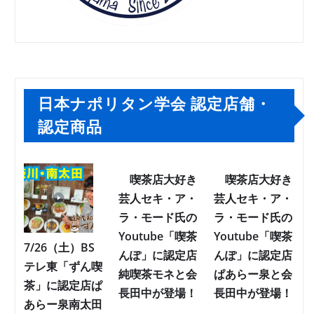
日本ナポリタン学会 認定店舗・
認定商品
喫茶店大好き
喫茶店大好き
芸人セキ・ア・
芸人セキ・ア・
ラ・モード氏の
ラ・モード氏の
Youtube「喫茶
Youtube「喫茶
7/26（土）BS
んぽ」に認定店
んぽ」に認定店
テレ東「ずん喫
純喫茶モネと会
ぱあらー泉と会
茶」に認定店ぱ
長田中が登場！
長田中が登場！
あらー泉南太田