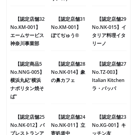
【認定店舗32
【認定店舗31
【認定店舗29
No.KM-001】
No.KM-001】
No.NK-015】イ
エームサービス
ぼてぢゅう®
タリア料理イタ
神奈川事業部
リーノ
【認定商品5
【認定店舗28
【認定店舗27
No.NNG-005】
No.NK-014】象
No.TZ-003】
横浜丸紀“横浜
の鼻カフェ
Italian Kitchen
ナポリタン焼そ
ラ・パッパ
ば”
【認定店舗25
【認定店舗24
【認定店舗23
No.NK-012】パ
No.NK-011】立
No.KG-001】キ
ブレストランア
寄処道中
ッチン友