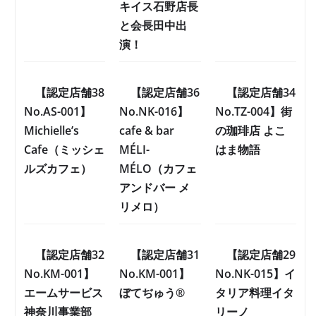
キイス石野店長
と会長田中出
演！
【認定店舗38
【認定店舗36
【認定店舗34
No.AS-001】
No.NK-016】
No.TZ-004】街
Michielle’s
cafe & bar
の珈琲店 よこ
Cafe（ミッシェ
MÉLI-
はま物語
ルズカフェ）
MÉLO（カフェ
アンドバー メ
リメロ）
【認定店舗32
【認定店舗31
【認定店舗29
No.KM-001】
No.KM-001】
No.NK-015】イ
エームサービス
ぼてぢゅう®
タリア料理イタ
神奈川事業部
リーノ