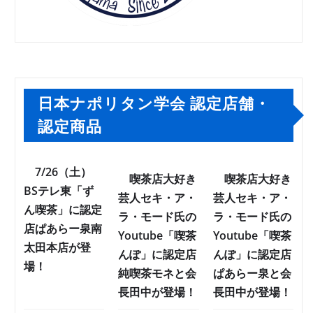
日本ナポリタン学会 認定店舗・
認定商品
7/26（土）
喫茶店大好き
喫茶店大好き
BSテレ東「ず
芸人セキ・ア・
芸人セキ・ア・
ん喫茶」に認定
ラ・モード氏の
ラ・モード氏の
店ぱあらー泉南
Youtube「喫茶
Youtube「喫茶
太田本店が登
んぽ」に認定店
んぽ」に認定店
場！
純喫茶モネと会
ぱあらー泉と会
長田中が登場！
長田中が登場！