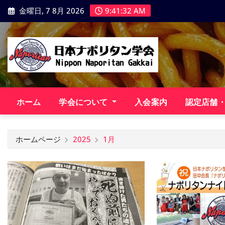
コ
金曜日, 7 8月 2026
9:41:33 AM
ン
テ
ン
ツ
に
ス
キ
ホーム
学会について
入会案内
認定店舗
ッ
プ
ホームページ
2025
1月