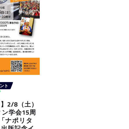
ント
】2/8（土）
ン学会15周
中「ナポリタ
」出版記念イ