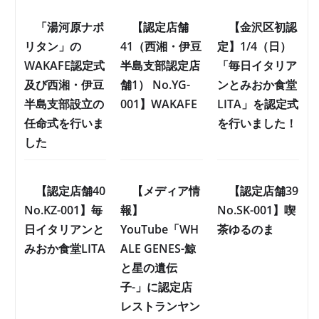
「湯河原ナポ
【認定店舗
【金沢区初認
リタン」の
41（西湘・伊豆
定】1/4（日）
WAKAFE認定式
半島支部認定店
「毎日イタリア
及び西湘・伊豆
舗1） No.YG-
ンとみおか食堂
半島支部設立の
001】WAKAFE
LITA」を認定式
任命式を行いま
を行いました！
した
【認定店舗40
【メディア情
【認定店舗39
No.KZ-001】毎
報】
No.SK-001】喫
日イタリアンと
YouTube「WH
茶ゆるのま
みおか食堂LITA
ALE GENES-鯨
と星の遺伝
子-」に認定店
レストランヤン