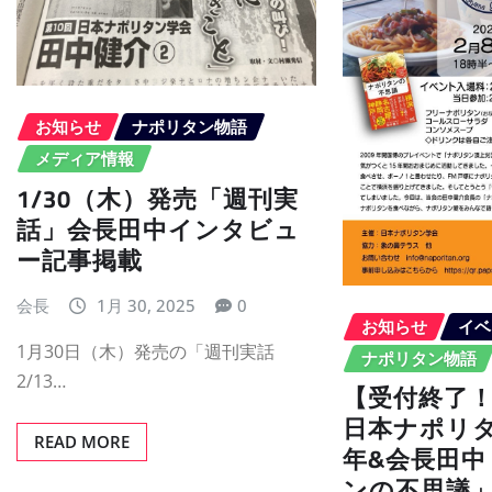
お知らせ
ナポリタン物語
メディア情報
1/30（木）発売「週刊実
話」会長田中インタビュ
ー記事掲載
会長
1月 30, 2025
0
お知らせ
イベ
1月30日（木）発売の「週刊実話
ナポリタン物語
2/13…
【受付終了！
日本ナポリタ
READ MORE
年&会長田
ンの不思議