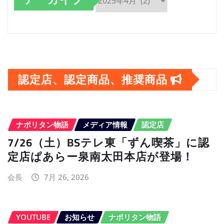
ア
ー
カ
イ
認定店、認定商品、推奨商品
ブ
ナポリタン物語
メディア情報
認定店
7/26（土）BSテレ東「ずん喫茶」に認
定店ぱあらー泉南太田本店が登場！
会長
7月 26, 2026
YOUTUBE
お知らせ
ナポリタン物語