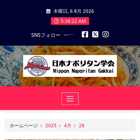
コ
木曜日, 6 8月 2026
ン
テ
5:38:23 AM
ン
SNSフォロー
ツ
に
ス
キ
ッ
プ
ホームページ
2025
4月
28