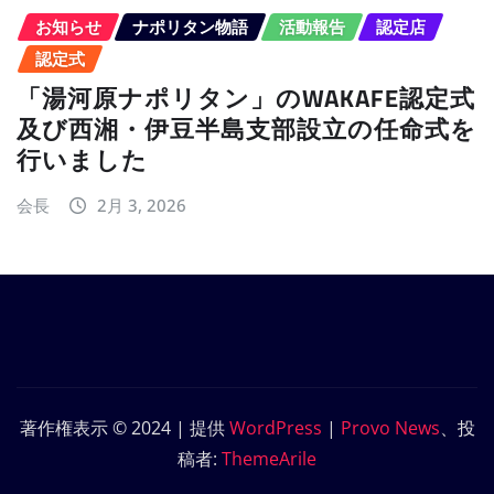
お知らせ
ナポリタン物語
活動報告
認定店
認定式
「湯河原ナポリタン」のWAKAFE認定式
及び西湘・伊豆半島支部設立の任命式を
行いました
会長
2月 3, 2026
著作権表示 © 2024 | 提供
WordPress
|
Provo News
、投
稿者:
ThemeArile