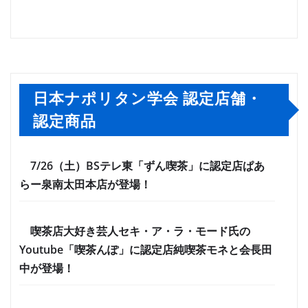
日本ナポリタン学会 認定店舗・
認定商品
7/26（土）BSテレ東「ずん喫茶」に認定店ぱあ
らー泉南太田本店が登場！
喫茶店大好き芸人セキ・ア・ラ・モード氏の
Youtube「喫茶んぽ」に認定店純喫茶モネと会長田
中が登場！