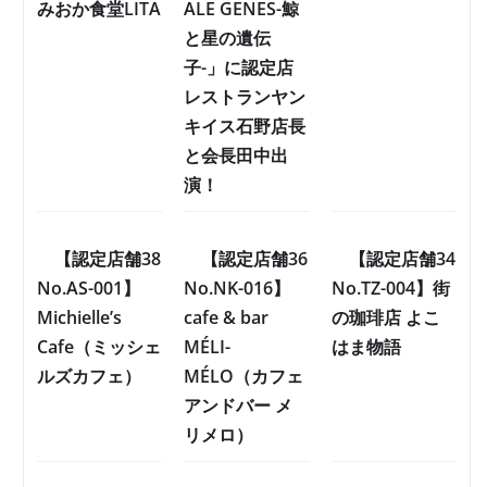
みおか食堂LITA
ALE GENES-鯨
と星の遺伝
子-」に認定店
レストランヤン
キイス石野店長
と会長田中出
演！
【認定店舗38
【認定店舗36
【認定店舗34
No.AS-001】
No.NK-016】
No.TZ-004】街
Michielle’s
cafe & bar
の珈琲店 よこ
Cafe（ミッシェ
MÉLI-
はま物語
ルズカフェ）
MÉLO（カフェ
アンドバー メ
リメロ）