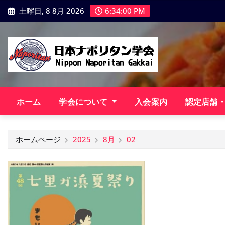
コ
土曜日, 8 8月 2026
6:34:01 PM
ン
テ
ン
ツ
に
ス
キ
ホーム
学会について
入会案内
認定店舗
ッ
プ
ホームページ
2025
8月
02