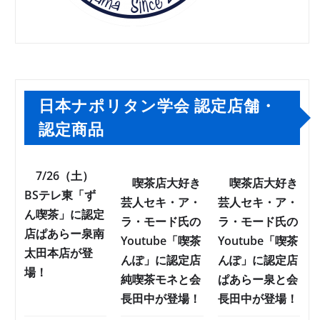
日本ナポリタン学会 認定店舗・
認定商品
7/26（土）
喫茶店大好き
喫茶店大好き
BSテレ東「ず
芸人セキ・ア・
芸人セキ・ア・
ん喫茶」に認定
ラ・モード氏の
ラ・モード氏の
店ぱあらー泉南
Youtube「喫茶
Youtube「喫茶
太田本店が登
んぽ」に認定店
んぽ」に認定店
場！
純喫茶モネと会
ぱあらー泉と会
長田中が登場！
長田中が登場！