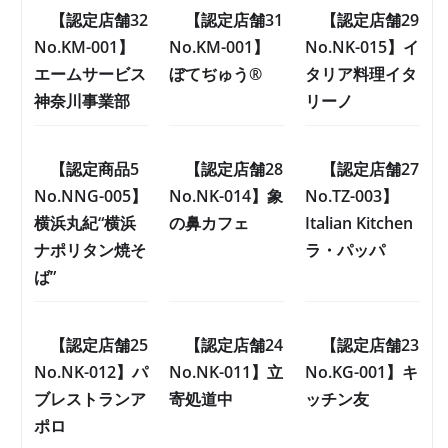
【認定店舗32
【認定店舗31
【認定店舗29
No.KM-001】
No.KM-001】
No.NK-015】イ
エームサービス
ぼてぢゅう®
タリア料理イタ
神奈川事業部
リーノ
【認定商品5
【認定店舗28
【認定店舗27
No.NNG-005】
No.NK-014】象
No.TZ-003】
横浜丸紀“横浜
の鼻カフェ
Italian Kitchen
ナポリタン焼そ
ラ・パッパ
ば”
【認定店舗25
【認定店舗24
【認定店舗23
No.NK-012】パ
No.NK-011】立
No.KG-001】キ
ブレストランア
寄処道中
ッチン友
ポロ