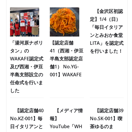
【金沢区初認
定】1/4（日）
「毎日イタリア
ンとみおか食堂
「湯河原ナポリ
【認定店舗
LITA」を認定式
タン」の
41（西湘・伊豆
を行いました！
WAKAFE認定式
半島支部認定店
及び西湘・伊豆
舗1） No.YG-
半島支部設立の
001】WAKAFE
任命式を行いま
した
【認定店舗40
【メディア情
【認定店舗39
No.KZ-001】毎
報】
No.SK-001】喫
日イタリアンと
YouTube「WH
茶ゆるのま