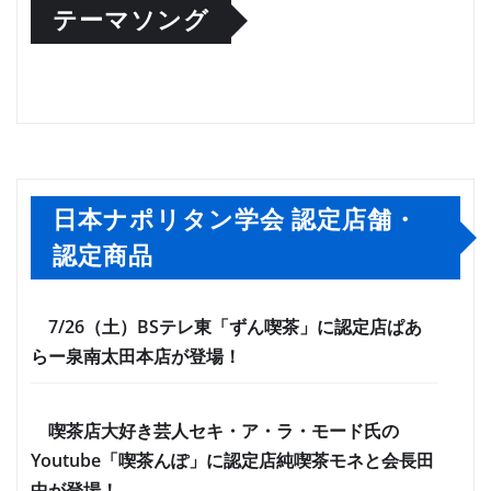
テーマソング
日本ナポリタン学会 認定店舗・
認定商品
7/26（土）BSテレ東「ずん喫茶」に認定店ぱあ
らー泉南太田本店が登場！
喫茶店大好き芸人セキ・ア・ラ・モード氏の
Youtube「喫茶んぽ」に認定店純喫茶モネと会長田
中が登場！