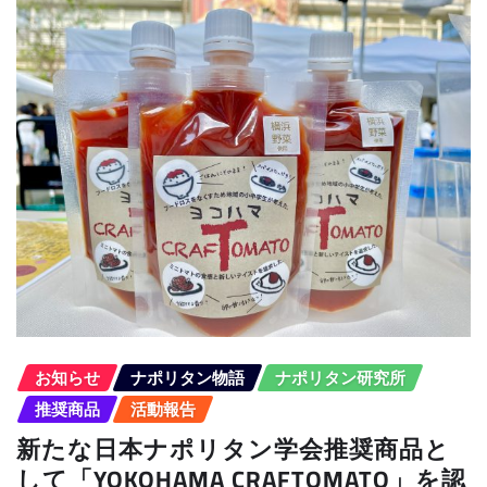
お知らせ
ナポリタン物語
ナポリタン研究所
推奨商品
活動報告
新たな日本ナポリタン学会推奨商品と
して「YOKOHAMA CRAFTOMATO」を認