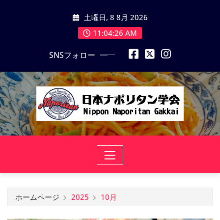
コ
土曜日, 8 8月 2026
ン
テ
11:04:27 AM
ン
SNSフォロー
ツ
に
ス
キ
ッ
プ
ホームページ
2025
10月