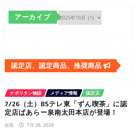
アーカイブ
ア
ー
カ
イ
認定店、認定商品、推奨商品
ブ
ナポリタン物語
メディア情報
認定店
7/26（土）BSテレ東「ずん喫茶」に認
定店ぱあらー泉南太田本店が登場！
会長
7月 26, 2026