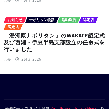
会長
4月 1, 2026
お知らせ
ナポリタン物語
活動報告
認定店
認定式
「湯河原ナポリタン」のWAKAFE認定式
及び西湘・伊豆半島支部設立の任命式を
行いました
会長
2月 3, 2026
著作権表示 © 2024 | 提供
WordPress
|
Provo News
、投