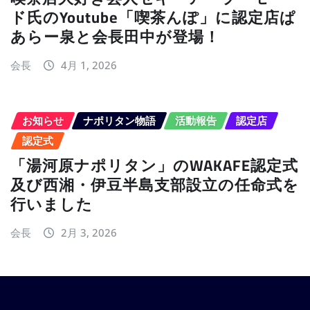
ド氏のYoutube「喫茶んぽ」に認定店ぱ
あらー泉と会長田中が登場！
会長
4月 1, 2026
お知らせ
ナポリタン物語
活動報告
認定店
認定式
「湯河原ナポリタン」のWAKAFE認定式
及び西湘・伊豆半島支部設立の任命式を
行いました
会長
2月 3, 2026