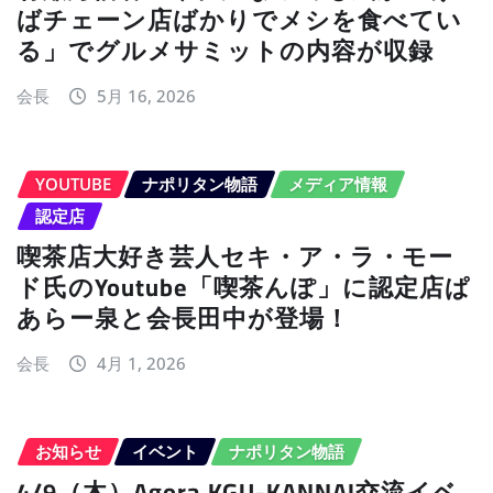
ばチェーン店ばかりでメシを食べてい
る」でグルメサミットの内容が収録
会長
5月 16, 2026
YOUTUBE
ナポリタン物語
メディア情報
認定店
喫茶店大好き芸人セキ・ア・ラ・モー
ド氏のYoutube「喫茶んぽ」に認定店ぱ
あらー泉と会長田中が登場！
会長
4月 1, 2026
お知らせ
イベント
ナポリタン物語
4/9（木）Agora KGU-KANNAI交流イベ