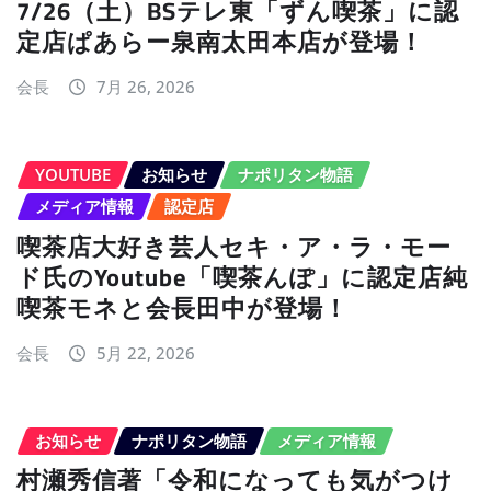
7/26（土）BSテレ東「ずん喫茶」に認
定店ぱあらー泉南太田本店が登場！
会長
7月 26, 2026
YOUTUBE
お知らせ
ナポリタン物語
メディア情報
認定店
喫茶店大好き芸人セキ・ア・ラ・モー
ド氏のYoutube「喫茶んぽ」に認定店純
喫茶モネと会長田中が登場！
会長
5月 22, 2026
お知らせ
ナポリタン物語
メディア情報
村瀬秀信著「令和になっても気がつけ