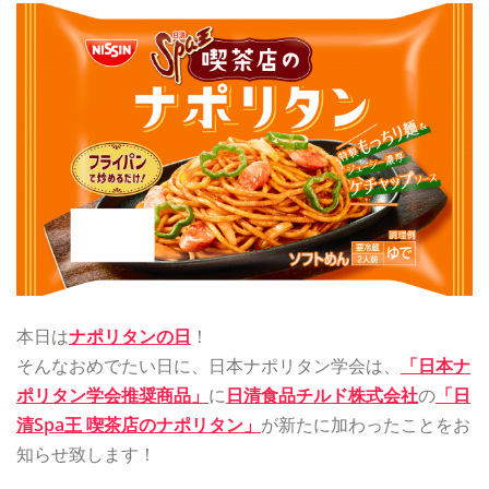
本日は
ナポリタンの日
！
そんなおめでたい日に、日本ナポリタン学会は、
「日本ナ
ポリタン学会推奨商品」
に
日清食品チルド株式会社
の
「日
清Spa王 喫茶店のナポリタン」
が新たに加わったことをお
知らせ致します！