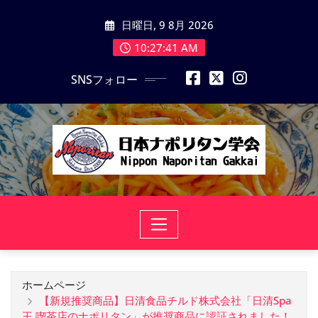
コ
日曜日, 9 8月 2026
ン
テ
10:27:42 AM
ン
SNSフォロー
ツ
に
ス
キ
ッ
プ
ホームページ
【新規推奨商品】日清食品チルド株式会社「日清Spa
王 喫茶店のナポリタン」が推奨商品に認証されました！