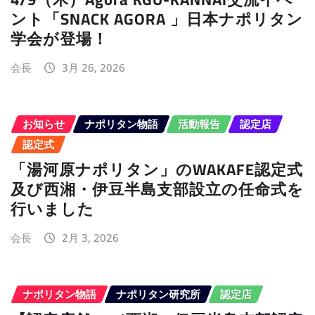
ント「SNACK AGORA 」日本ナポリタン
学会が登場！
会長
3月 26, 2026
お知らせ
ナポリタン物語
活動報告
認定店
認定式
「湯河原ナポリタン」のWAKAFE認定式
及び西湘・伊豆半島支部設立の任命式を
行いました
会長
2月 3, 2026
ナポリタン物語
ナポリタン研究所
認定店