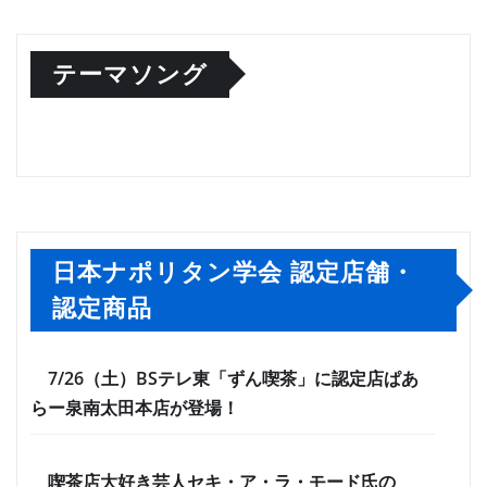
テーマソング
日本ナポリタン学会 認定店舗・
認定商品
7/26（土）BSテレ東「ずん喫茶」に認定店ぱあ
らー泉南太田本店が登場！
喫茶店大好き芸人セキ・ア・ラ・モード氏の