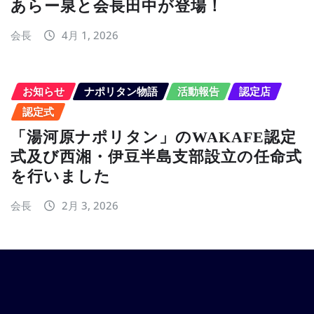
あらー泉と会長田中が登場！
会長
4月 1, 2026
お知らせ
ナポリタン物語
活動報告
認定店
認定式
「湯河原ナポリタン」のWAKAFE認定
式及び西湘・伊豆半島支部設立の任命式
を行いました
会長
2月 3, 2026