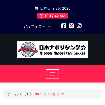
コ
日曜日, 9 8月 2026
ン
テ
10:17:43 AM
ン
SNSフォロー
ツ
に
ス
キ
ッ
プ
ホームページ
2009
12月
19