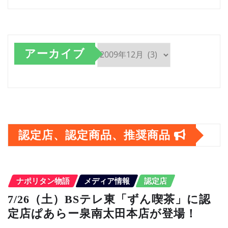
アーカイブ
ア
ー
カ
イ
認定店、認定商品、推奨商品
ブ
ナポリタン物語
メディア情報
認定店
7/26（土）BSテレ東「ずん喫茶」に認
定店ぱあらー泉南太田本店が登場！