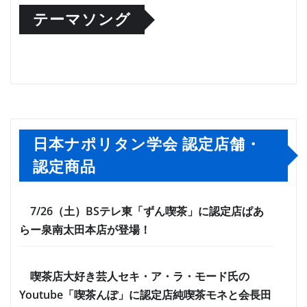
テーマソング
日本ナポリタン学会 認定店舗・
認定商品
7/26（土）BSテレ東「ずん喫茶」に認定店ぱあ
らー泉南太田本店が登場！
喫茶店大好き芸人セキ・ア・ラ・モード氏の
Youtube「喫茶んぽ」に認定店純喫茶モネと会長田