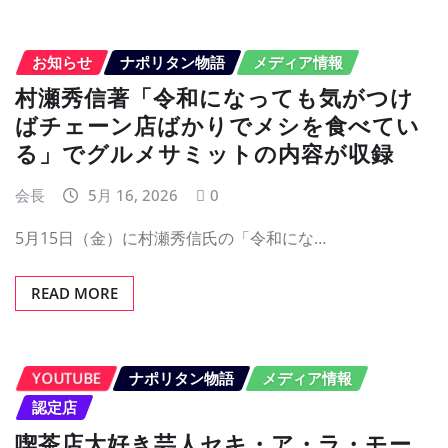
お知らせ
ナポリタン物語
メディア情報
村瀬秀信著「令和になっても気がつけ
ばチェーン店ばかりでメシを食べてい
る」でグルメサミットの内容が収録
会長
5月 16, 2026
0
5月15日（金）に村瀬秀信氏の「令和にな…
READ MORE
YOUTUBE
ナポリタン物語
メディア情報
認定店
喫茶店大好き芸人セキ・ア・ラ・モー