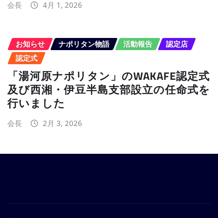
会長
4月 1, 2026
お知らせ
ナポリタン物語
活動報告
認定店
認定式
「湯河原ナポリタン」のWAKAFE認定式
及び西湘・伊豆半島支部設立の任命式を
行いました
会長
2月 3, 2026