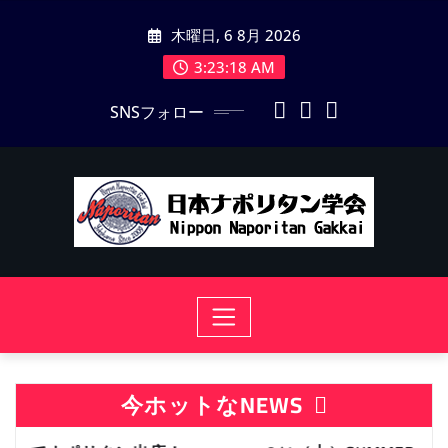
コ
木曜日, 6 8月 2026
ン
テ
3:23:19 AM
ン
SNSフォロー
ツ
に
ス
キ
ッ
プ
今ホットなNEWS