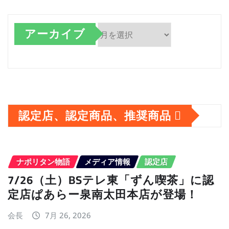
アーカイブ
ア
ー
カ
イ
認定店、認定商品、推奨商品
ブ
ナポリタン物語
メディア情報
認定店
7/26（土）BSテレ東「ずん喫茶」に認
定店ぱあらー泉南太田本店が登場！
会長
7月 26, 2026