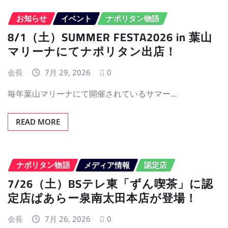
お知らせ
イベント
ナポリタン物語
8/1（土）SUMMER FESTA2026 in 葉山
マリーナにてナポリタン出店！
会長
7月 29, 2026
0
毎年葉山マリーナにて開催されているサマー…
READ MORE
ナポリタン物語
メディア情報
認定店
7/26（土）BSテレ東「ずん喫茶」に認
定店ぱあらー泉南太田本店が登場！
会長
7月 26, 2026
0