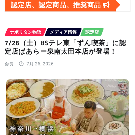
イ
認定店、認定商品、推奨商品
ブ
ナポリタン物語
メディア情報
認定店
7/26（土）BSテレ東「ずん喫茶」に認
定店ぱあらー泉南太田本店が登場！
会長
7月 26, 2026