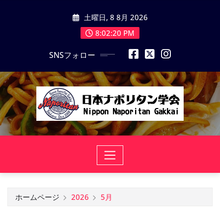
コ
土曜日, 8 8月 2026
ン
テ
8:02:21 PM
ン
SNSフォロー
ツ
に
ス
キ
ッ
プ
ホームページ
2026
5月