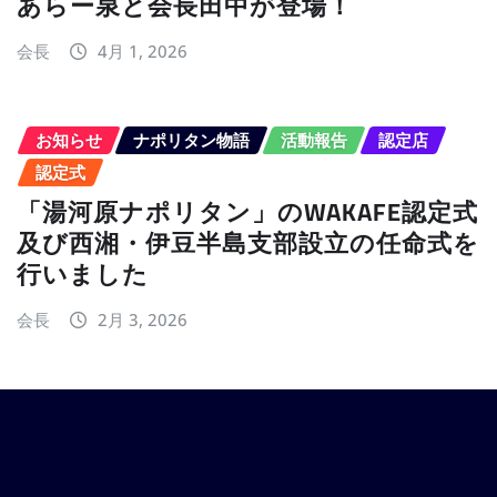
あらー泉と会長田中が登場！
会長
4月 1, 2026
お知らせ
ナポリタン物語
活動報告
認定店
認定式
「湯河原ナポリタン」のWAKAFE認定式
及び西湘・伊豆半島支部設立の任命式を
行いました
会長
2月 3, 2026