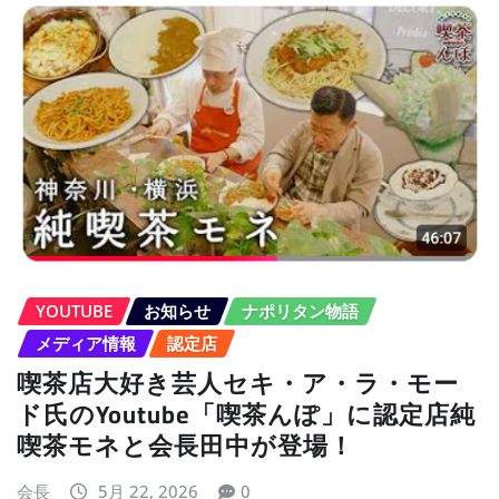
YOUTUBE
お知らせ
ナポリタン物語
メディア情報
認定店
喫茶店大好き芸人セキ・ア・ラ・モー
ド氏のYoutube「喫茶んぽ」に認定店純
喫茶モネと会長田中が登場！
会長
5月 22, 2026
0