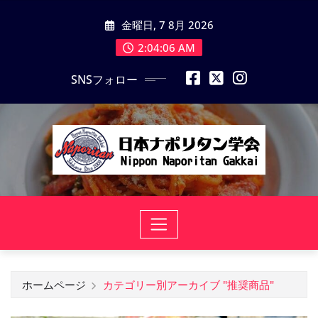
コ
金曜日, 7 8月 2026
ン
テ
2:04:07 AM
ン
SNSフォロー
ツ
に
ス
キ
ッ
プ
ホームページ
カテゴリー別アーカイブ "推奨商品"