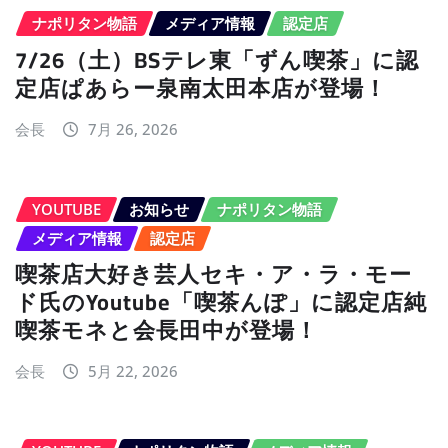
ナポリタン物語
メディア情報
認定店
7/26（土）BSテレ東「ずん喫茶」に認
定店ぱあらー泉南太田本店が登場！
会長
7月 26, 2026
YOUTUBE
お知らせ
ナポリタン物語
メディア情報
認定店
喫茶店大好き芸人セキ・ア・ラ・モー
ド氏のYoutube「喫茶んぽ」に認定店純
喫茶モネと会長田中が登場！
会長
5月 22, 2026