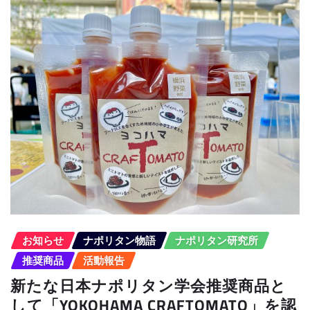
お知らせ
ナポリタン物語
ナポリタン研究所
推奨商品
活動報告
新たな日本ナポリタン学会推奨商品と
して「YOKOHAMA CRAFTOMATO」を認