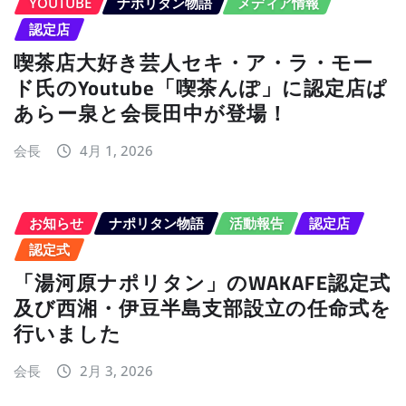
YOUTUBE
ナポリタン物語
メディア情報
認定店
喫茶店大好き芸人セキ・ア・ラ・モー
ド氏のYoutube「喫茶んぽ」に認定店ぱ
あらー泉と会長田中が登場！
会長
4月 1, 2026
お知らせ
ナポリタン物語
活動報告
認定店
認定式
「湯河原ナポリタン」のWAKAFE認定式
及び西湘・伊豆半島支部設立の任命式を
行いました
会長
2月 3, 2026