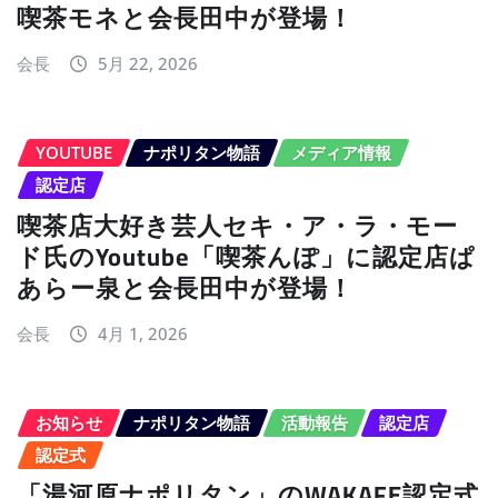
喫茶モネと会長田中が登場！
会長
5月 22, 2026
YOUTUBE
ナポリタン物語
メディア情報
認定店
喫茶店大好き芸人セキ・ア・ラ・モー
ド氏のYoutube「喫茶んぽ」に認定店ぱ
あらー泉と会長田中が登場！
会長
4月 1, 2026
お知らせ
ナポリタン物語
活動報告
認定店
認定式
「湯河原ナポリタン」のWAKAFE認定式