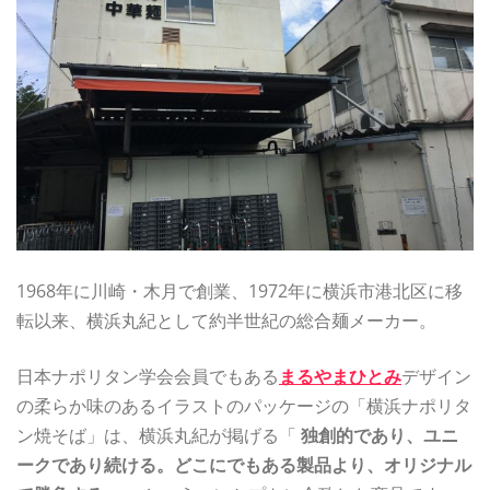
1968年に川崎・木月で創業、1972年に横浜市港北区に移
転以来、横浜丸紀として約半世紀の総合麺メーカー。
日本ナポリタン学会会員でもある
まるやまひとみ
デザイン
の柔らか味のあるイラストのパッケージの「横浜ナポリタ
ン焼そば」は、横浜丸紀が掲げる「
独創的であり、ユニ
ークであり続ける。どこにでもある製品より、オリジナル