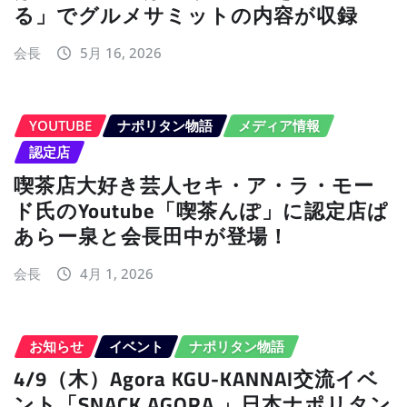
る」でグルメサミットの内容が収録
会長
5月 16, 2026
YOUTUBE
ナポリタン物語
メディア情報
認定店
喫茶店大好き芸人セキ・ア・ラ・モー
ド氏のYoutube「喫茶んぽ」に認定店ぱ
あらー泉と会長田中が登場！
会長
4月 1, 2026
お知らせ
イベント
ナポリタン物語
4/9（木）Agora KGU-KANNAI交流イベ
ント「SNACK AGORA 」日本ナポリタン