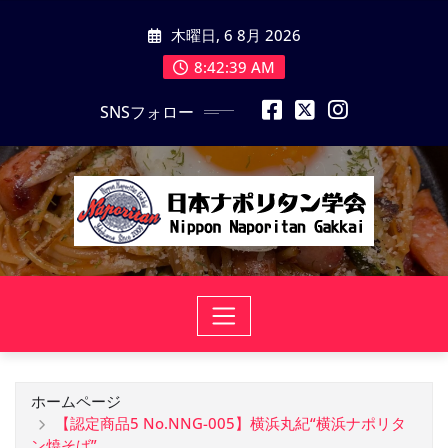
コ
木曜日, 6 8月 2026
ン
テ
8:42:40 AM
ン
SNSフォロー
ツ
に
ス
キ
ッ
プ
ホームページ
【認定商品5 No.NNG-005】横浜丸紀“横浜ナポリタ
ン焼そば”