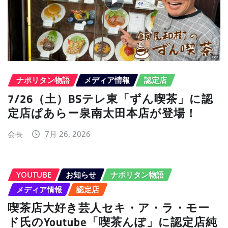
ナポリタン物語
メディア情報
認定店
7/26（土）BSテレ東「ずん喫茶」に認
定店ぱあらー泉南太田本店が登場！
会長
7月 26, 2026
YOUTUBE
お知らせ
ナポリタン物語
メディア情報
認定店
喫茶店大好き芸人セキ・ア・ラ・モー
ド氏のYoutube「喫茶んぽ」に認定店純