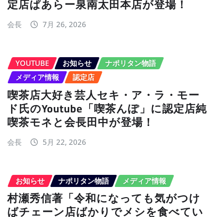
定店ぱあらー泉南太田本店が登場！
会長
7月 26, 2026
YOUTUBE
お知らせ
ナポリタン物語
メディア情報
認定店
喫茶店大好き芸人セキ・ア・ラ・モー
ド氏のYoutube「喫茶んぽ」に認定店純
喫茶モネと会長田中が登場！
会長
5月 22, 2026
お知らせ
ナポリタン物語
メディア情報
村瀬秀信著「令和になっても気がつけ
ばチェーン店ばかりでメシを食べてい