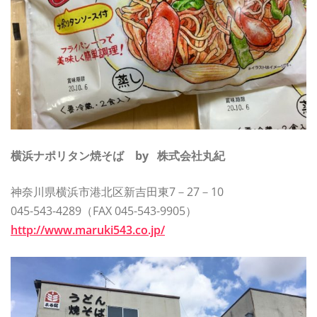
横浜ナポリタン焼そば by 株式会社丸紀
神奈川県横浜市港北区新吉田東7－27－10
045-543-4289（FAX 045-543-9905）
http://www.maruki543.co.jp/