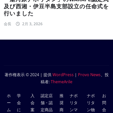
及び西湘・伊豆半島支部設立の任命式を
行いました
会長
2月 3, 2026
著作権表示 © 2024 | 提供
WordPress
|
Provo News
、投
稿者:
ThemeArile
ホ
学
入
認定店
推
ナポ
ナポ
お
ー
会
会
舗・認
奨
リタ
リタ
問
ム
に
案
定商品
商
ンマ
ン物
合