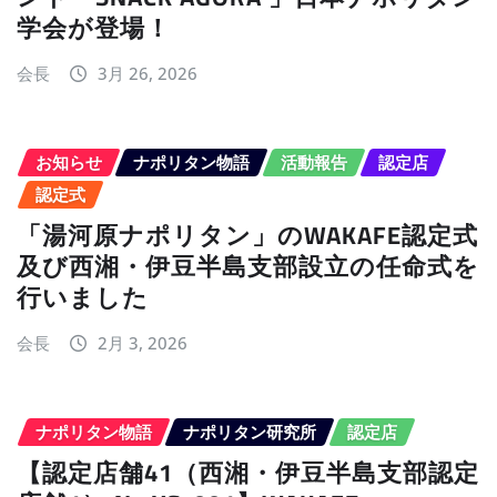
学会が登場！
会長
3月 26, 2026
お知らせ
ナポリタン物語
活動報告
認定店
認定式
「湯河原ナポリタン」のWAKAFE認定式
及び西湘・伊豆半島支部設立の任命式を
行いました
会長
2月 3, 2026
ナポリタン物語
ナポリタン研究所
認定店
【認定店舗41（西湘・伊豆半島支部認定