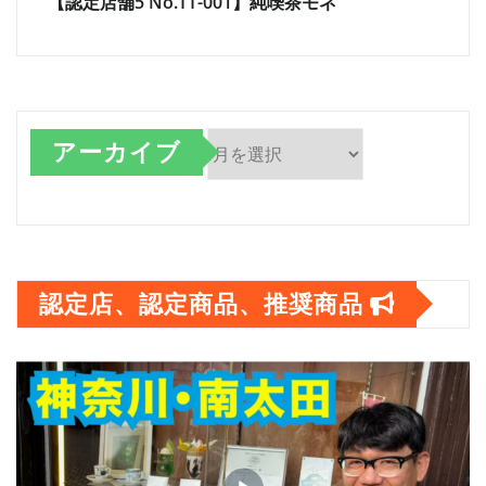
【認定店舗5 No.TT-001】純喫茶モネ
アーカイブ
ア
ー
カ
認定店、認定商品、推奨商品
イ
ブ