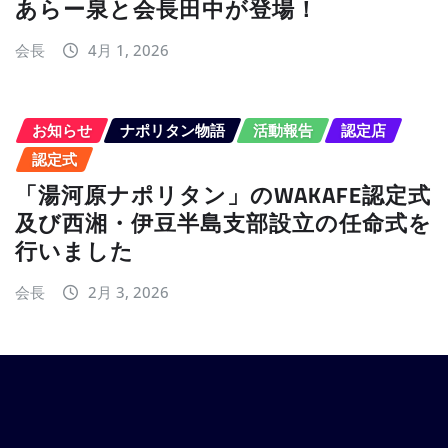
あらー泉と会長田中が登場！
会長
4月 1, 2026
お知らせ
ナポリタン物語
活動報告
認定店
認定式
「湯河原ナポリタン」のWAKAFE認定式
及び西湘・伊豆半島支部設立の任命式を
行いました
会長
2月 3, 2026