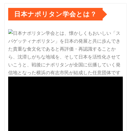
稿
日本ナポリタン学会とは？
の
ペ
ー
ジ
送
り