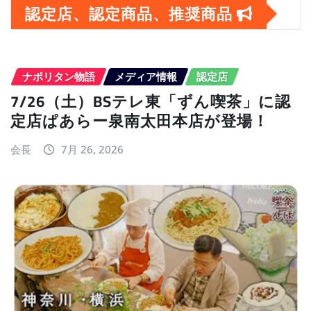
イ
認定店、認定商品、推奨商品
ブ
ナポリタン物語
メディア情報
認定店
7/26（土）BSテレ東「ずん喫茶」に認
定店ぱあらー泉南太田本店が登場！
会長
7月 26, 2026