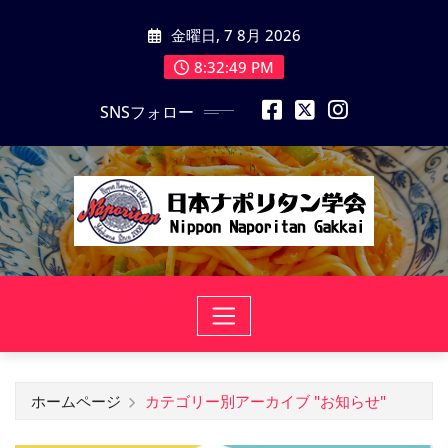
コ
金曜日, 7 8月 2026
ン
テ
8:32:51 PM
ン
SNSフォロー
ツ
に
ス
キ
ッ
プ
ホームページ
カテゴリー別アーカイブ "お知らせ"