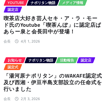
YOUTUBE
ナポリタン物語
メディア情報
認定店
喫茶店大好き芸人セキ・ア・ラ・モー
ド氏のYoutube「喫茶んぽ」に認定店ぱ
あらー泉と会長田中が登場！
会長
4月 1, 2026
お知らせ
ナポリタン物語
活動報告
認定店
認定式
「湯河原ナポリタン」のWAKAFE認定式
及び西湘・伊豆半島支部設立の任命式を
行いました
会長
2月 3, 2026