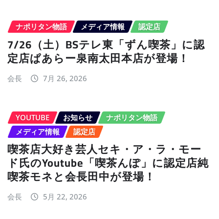
ナポリタン物語
メディア情報
認定店
7/26（土）BSテレ東「ずん喫茶」に認
定店ぱあらー泉南太田本店が登場！
会長
7月 26, 2026
YOUTUBE
お知らせ
ナポリタン物語
メディア情報
認定店
喫茶店大好き芸人セキ・ア・ラ・モー
ド氏のYoutube「喫茶んぽ」に認定店純
喫茶モネと会長田中が登場！
会長
5月 22, 2026