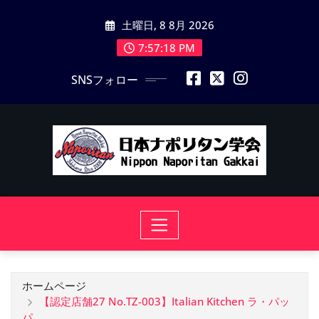
コ
土曜日, 8 8月 2026
ン
テ
7:57:18 PM
ン
SNSフォロー
ツ
に
ス
キ
ッ
プ
ホームページ
【認定店舗27 No.TZ-003】Italian Kitchen ラ・パッ
パ