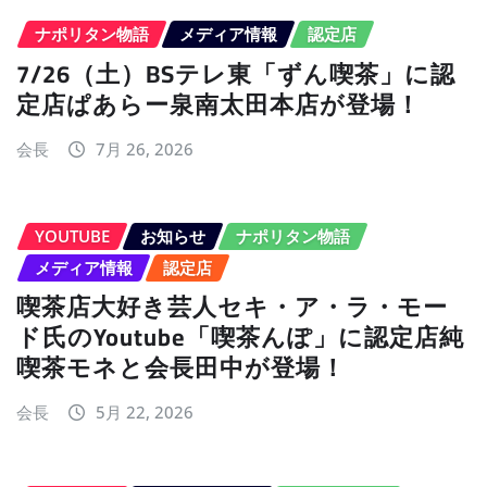
ナポリタン物語
メディア情報
認定店
7/26（土）BSテレ東「ずん喫茶」に認
定店ぱあらー泉南太田本店が登場！
会長
7月 26, 2026
YOUTUBE
お知らせ
ナポリタン物語
メディア情報
認定店
喫茶店大好き芸人セキ・ア・ラ・モー
ド氏のYoutube「喫茶んぽ」に認定店純
喫茶モネと会長田中が登場！
会長
5月 22, 2026