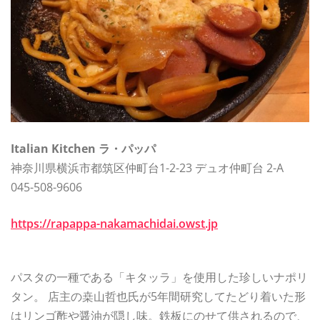
Italian Kitchen ラ・パッパ
神奈川県横浜市都筑区仲町台1-2-23 デュオ仲町台 2-A
045-508-9606
https://rapappa-nakamachidai.owst.jp
パスタの一種である「キタッラ」を使用した珍しいナポリ
タン。 店主の桒山哲也氏が5年間研究してたどり着いた形
はリンゴ酢や醤油が隠し味。鉄板にのせて供されるので、