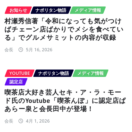
お知らせ
ナポリタン物語
メディア情報
村瀬秀信著「令和になっても気がつけ
ばチェーン店ばかりでメシを食べてい
る」でグルメサミットの内容が収録
会長
5月 16, 2026
YOUTUBE
ナポリタン物語
メディア情報
認定店
喫茶店大好き芸人セキ・ア・ラ・モー
ド氏のYoutube「喫茶んぽ」に認定店ぱ
あらー泉と会長田中が登場！
会長
4月 1, 2026