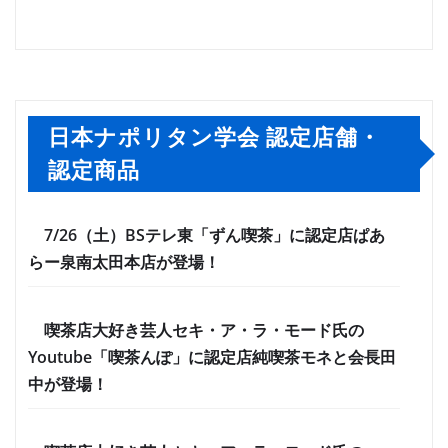
日本ナポリタン学会 認定店舗・
認定商品
7/26（土）BSテレ東「ずん喫茶」に認定店ぱあ
らー泉南太田本店が登場！
喫茶店大好き芸人セキ・ア・ラ・モード氏の
Youtube「喫茶んぽ」に認定店純喫茶モネと会長田
中が登場！