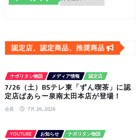
ア
ー
カ
イ
認定店、認定商品、推奨商品
ブ
ナポリタン物語
メディア情報
認定店
7/26（土）BSテレ東「ずん喫茶」に認
定店ぱあらー泉南太田本店が登場！
会長
7月 26, 2026
YOUTUBE
お知らせ
ナポリタン物語