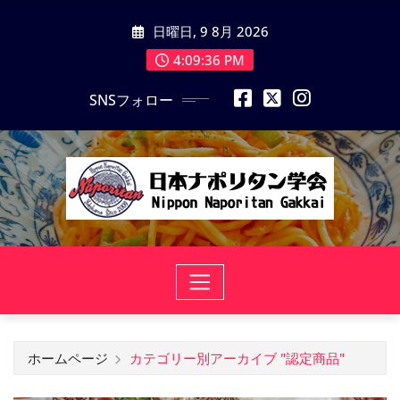
コ
日曜日, 9 8月 2026
ン
テ
4:09:37 PM
ン
SNSフォロー
ツ
に
ス
キ
ッ
プ
ホームページ
カテゴリー別アーカイブ "認定商品"