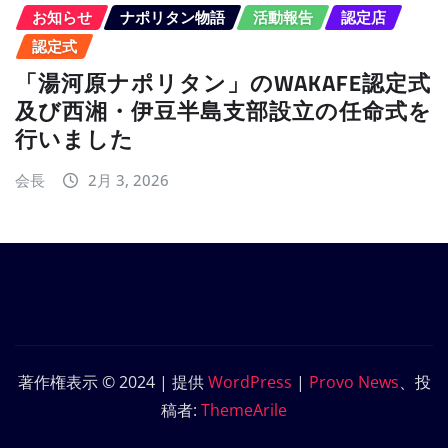
お知らせ
ナポリタン物語
活動報告
認定店
認定式
「湯河原ナポリタン」のWAKAFE認定式
及び西湘・伊豆半島支部設立の任命式を
行いました
会長
2月 3, 2026
著作権表示 © 2024 | 提供
WordPress
|
Provo News
、投
稿者:
ThemeArile