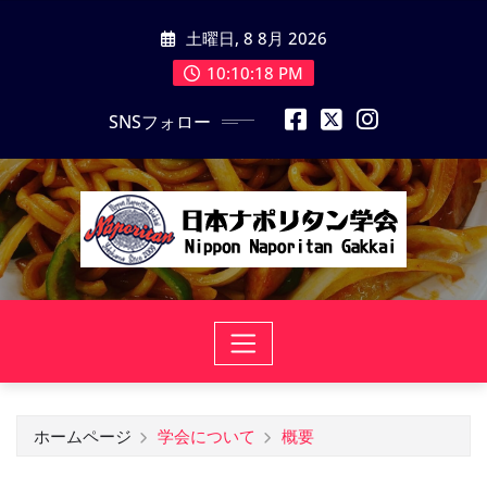
コ
土曜日, 8 8月 2026
ン
テ
10:10:18 PM
ン
SNSフォロー
ツ
に
ス
キ
ッ
プ
ホームページ
学会について
概要