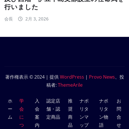
行いました
会長
2月 3, 2026
著作権表示 © 2024 | 提供
WordPress
|
Provo News
、投
稿者:
ThemeArile
ホ
学
入
認定店
推
ナポ
ナポ
お
ー
会
会
舗・認
奨
リタ
リタ
問
ム
に
案
定商品
商
ンマ
ン物
合
つ
内
品
ップ
語
せ