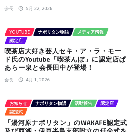
会長
5月 22, 2026
YOUTUBE
ナポリタン物語
メディア情報
認定店
喫茶店大好き芸人セキ・ア・ラ・モー
ド氏のYoutube「喫茶んぽ」に認定店ぱ
あらー泉と会長田中が登場！
会長
4月 1, 2026
お知らせ
ナポリタン物語
活動報告
認定店
認定式
「湯河原ナポリタン」のWAKAFE認定式
及び西湘・伊豆半島支部設立の任命式を