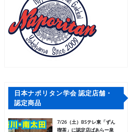
日本ナポリタン学会 認定店舗・
認定商品
7/26（土）BSテレ東「ずん
喫茶」に認定店ぱあらー泉