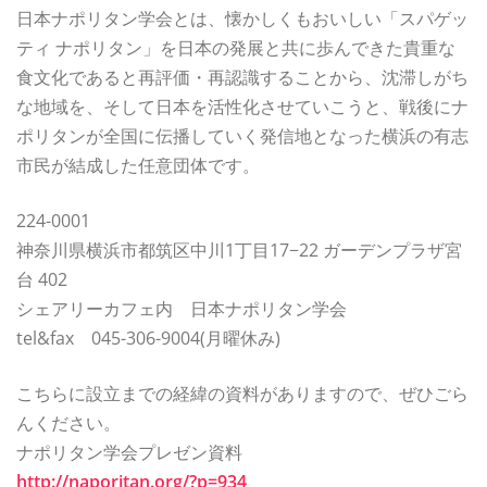
日本ナポリタン学会とは、懐かしくもおいしい「スパゲッ
ティ ナポリタン」を日本の発展と共に歩んできた貴重な
食文化であると再評価・再認識することから、沈滞しがち
な地域を、そして日本を活性化させていこうと、戦後にナ
ポリタンが全国に伝播していく発信地となった横浜の有志
市民が結成した任意団体です。
224-0001
神奈川県横浜市都筑区中川1丁目17−22 ガーデンプラザ宮
台 402
シェアリーカフェ内 日本ナポリタン学会
tel&fax 045-306-9004(月曜休み)
こちらに設立までの経緯の資料がありますので、ぜひごら
んください。
ナポリタン学会プレゼン資料
http://naporitan.org/?p=934