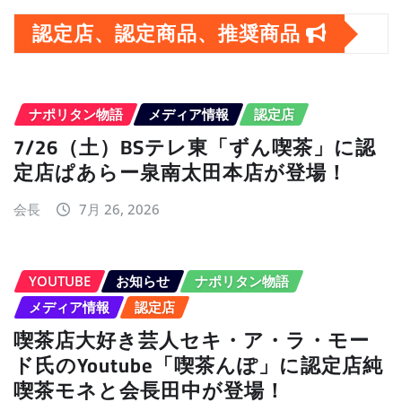
認定店、認定商品、推奨商品
ナポリタン物語
メディア情報
認定店
7/26（土）BSテレ東「ずん喫茶」に認
定店ぱあらー泉南太田本店が登場！
会長
7月 26, 2026
YOUTUBE
お知らせ
ナポリタン物語
メディア情報
認定店
喫茶店大好き芸人セキ・ア・ラ・モー
ド氏のYoutube「喫茶んぽ」に認定店純
喫茶モネと会長田中が登場！