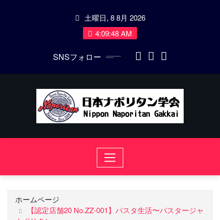
コ
土曜日, 8 8月 2026
ン
テ
4:09:49 AM
ン
SNSフォロー
ツ
に
ス
キ
ッ
プ
ホームページ
【認定店舗20 No.ZZ-001】パスタ生活〜パスタージャ