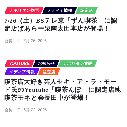
ナポリタン物語
メディア情報
認定店
7/26（土）BSテレ東「ずん喫茶」に認
定店ぱあらー泉南太田本店が登場！
会長
7月 26, 2026
YOUTUBE
お知らせ
ナポリタン物語
メディア情報
認定店
喫茶店大好き芸人セキ・ア・ラ・モー
ド氏のYoutube「喫茶んぽ」に認定店純
喫茶モネと会長田中が登場！
会長
5月 22, 2026