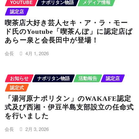
YOUTUBE
ナポリタン物語
メディア情報
認定店
喫茶店大好き芸人セキ・ア・ラ・モー
ド氏のYoutube「喫茶んぽ」に認定店ぱ
あらー泉と会長田中が登場！
会長
4月 1, 2026
お知らせ
ナポリタン物語
活動報告
認定店
認定式
「湯河原ナポリタン」のWAKAFE認定
式及び西湘・伊豆半島支部設立の任命式
を行いました
会長
2月 3, 2026