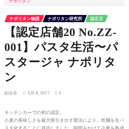
ナポリタン
ナポリタン物語
ナポリタン研究所
認定店
【認定店舗20 No.ZZ-
001】パスタ生活〜パ
スタージャ ナポリタ
ン
副会長
5月 8, 2017
0
キッチンカーでの初の認定。
小麦の美味しさを最大限引き出す製法により、乾麺を生パ
スタ化することに成功しました。時間をかけて小麦を熟成