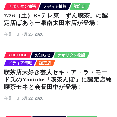
ナポリタン物語
メディア情報
認定店
7/26（土）BSテレ東「ずん喫茶」に認
定店ぱあらー泉南太田本店が登場！
会長
7月 26, 2026
YOUTUBE
お知らせ
ナポリタン物語
メディア情報
認定店
喫茶店大好き芸人セキ・ア・ラ・モー
ド氏のYoutube「喫茶んぽ」に認定店純
喫茶モネと会長田中が登場！
会長
5月 22, 2026