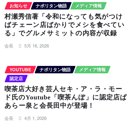
お知らせ
ナポリタン物語
メディア情報
村瀬秀信著「令和になっても気がつけ
ばチェーン店ばかりでメシを食べてい
る」でグルメサミットの内容が収録
会長
5月 16, 2026
YOUTUBE
ナポリタン物語
メディア情報
認定店
喫茶店大好き芸人セキ・ア・ラ・モー
ド氏のYoutube「喫茶んぽ」に認定店ぱ
あらー泉と会長田中が登場！
会長
4月 1, 2026