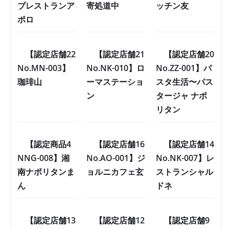
ブレストランア
寄処道中
ッチン友
ポロ
【認定店舗22
【認定店舗21
【認定店舗20
No.MN-003】
No.NK-010】ロ
No.ZZ-001】パ
珈琲山
ーマステーショ
スタ生活〜パス
ン
タージャ ナポ
リタン
【認定商品4
【認定店舗16
【認定店舗14
NNG-008】湘
No.AO-001】ジ
No.NK-007】レ
南ナポリタンま
ョルニカフェ玄
ストランシャル
ん
ドネ
【認定店舗13
【認定店舗12
【認定店舗9