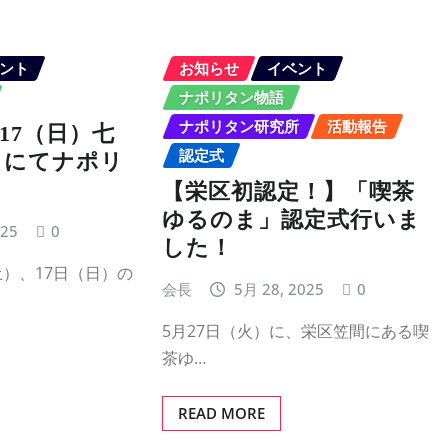
ント
お知らせ
イベント
ナポリタン物語
ナポリタン研究所
活動報告
、17（日）七
認定式
りにてナポリ
【栄区初認定！】「喫茶
ゆるのま」認定式行いま
025
0
した！
土）、17日（日）の
会長
5月 28, 2025
0
5月27日（火）に、栄区笠間にある喫
茶ゆ…
READ MORE