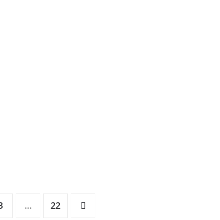
3
…
22