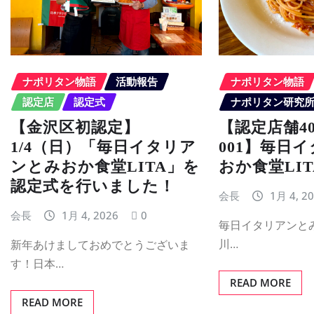
ナポリタン物語
活動報告
ナポリタン物語
認定店
認定式
ナポリタン研究
【金沢区初認定】
【認定店舗40 
1/4（日）「毎日イタリア
001】毎日
ンとみおか食堂LITA」を
おか食堂LIT
認定式を行いました！
会長
1月 4, 2
会長
1月 4, 2026
0
毎日イタリアンとみ
川…
新年あけましておめでとうございま
す！日本…
READ MORE
READ MORE