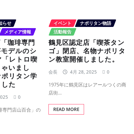
知らせ
イベント
ナポリタン物語
メディア情報
活動報告
店「珈琲専門
鶴見区認定店「喫茶タン
がモデルのシ
ゴ」閉店、名物ナポリタ
マ「レトロ喫
ン教室開催しました。
じゃいまし
会長
4月 28, 2025
0
ナポリタン学
ました
1975年に鶴見区はレアールつくの商
店街…
2025
0
READ MORE
琲専門店山百合」の