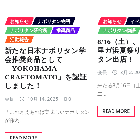
お知らせ
ナポリタン物語
お知らせ
イベ
ナポリタン研究所
推奨商品
ナポリタン物語
活動報告
8/16（土）
里ガ浜夏祭
新たな日本ナポリタン学
タン出店！
会推奨商品として
「YOKOHAMA
会長
8月 2, 2
CRAFTOMATO」を認証
しました！
来たる8月16日（
二…
会長
10月 14, 2025
0
READ MORE
「これさえあれば美味しいナポリタン
が作れ…
READ MORE