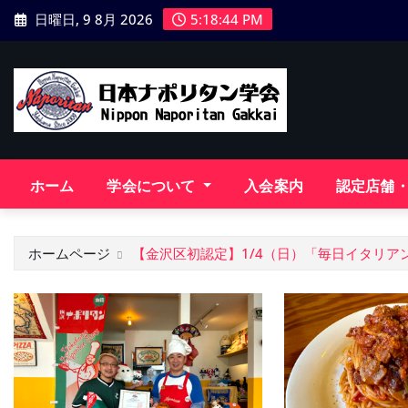
コ
日曜日, 9 8月 2026
5:18:45 PM
ン
テ
ン
ツ
に
ス
キ
ホーム
学会について
入会案内
認定店舗
ッ
プ
ホームページ
【金沢区初認定】1/4（日）「毎日イタリア