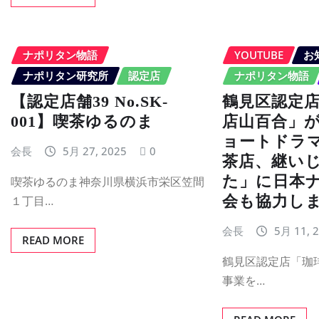
ナポリタン物語
YOUTUBE
お
ナポリタン研究所
認定店
ナポリタン物語
【認定店舗39 No.SK-
鶴見区認定
001】喫茶ゆるのま
店山百合」
ョートドラ
会長
5月 27, 2025
0
茶店、継い
た」に日本
喫茶ゆるのま神奈川県横浜市栄区笠間
会も協力し
１丁目…
会長
5月 11, 
READ MORE
鶴見区認定店「珈
事業を…