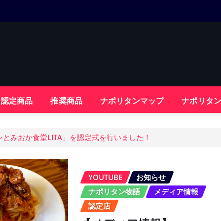
・認定商品
推奨商品
ナポリタンマップ
ナポリタ
ンとみおか食堂LITA」を認定式を行いました！
YOUTUBE
お知らせ
ナポリタン物語
メディア情報
認定店