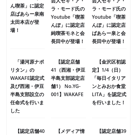
芸人セキ・ア・
芸人セキ・ア・
ん喫茶」に認定
ラ・モード氏の
ラ・モード氏の
店ぱあらー泉南
Youtube「喫茶
Youtube「喫茶
太田本店が登
んぽ」に認定店
んぽ」に認定店
場！
純喫茶モネと会
ぱあらー泉と会
長田中が登場！
長田中が登場！
「湯河原ナポ
【認定店舗
【金沢区初認
リタン」の
41（西湘・伊豆
定】1/4（日）
WAKAFE認定式
半島支部認定店
「毎日イタリア
及び西湘・伊豆
舗1） No.YG-
ンとみおか食堂
半島支部設立の
001】WAKAFE
LITA」を認定式
任命式を行いま
を行いました！
した
【認定店舗40
【メディア情
【認定店舗39