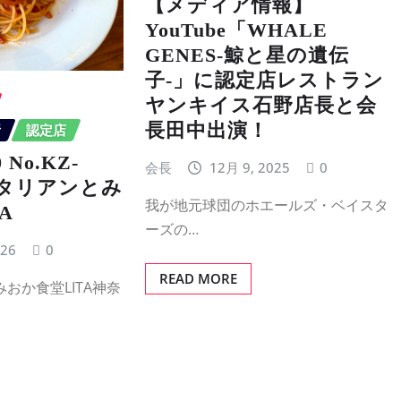
【メディア情報】
YouTube「WHALE
GENES-鯨と星の遺伝
子-」に認定店レストラン
ヤンキイス石野店長と会
長田中出演！
所
認定店
No.KZ-
会長
12月 9, 2025
0
イタリアンとみ
我が地元球団のホエールズ・ベイスタ
A
ーズの…
026
0
READ MORE
おか食堂LITA神奈