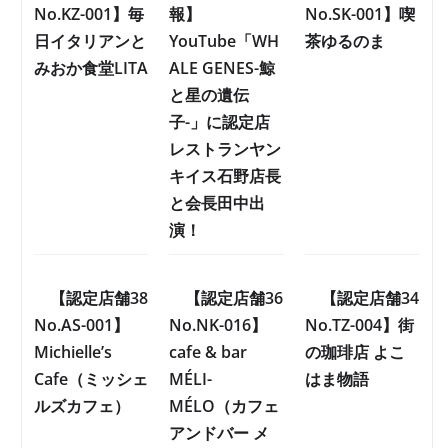
No.KZ-001】毎
報】
No.SK-001】喫
日イタリアンと
YouTube「WH
茶ゆるのま
みおか食堂LITA
ALE GENES-鯨
と星の遺伝
子-」に認定店
レストランヤン
キイス石野店長
と会長田中出
演！
【認定店舗38
【認定店舗36
【認定店舗34
No.AS-001】
No.NK-016】
No.TZ-004】街
Michielle’s
cafe & bar
の珈琲店 よこ
Cafe（ミッシェ
MÉLI-
はま物語
ルズカフェ）
MÉLO（カフェ
アンドバー メ