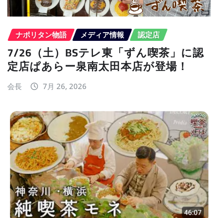
ナポリタン物語
メディア情報
認定店
7/26（土）BSテレ東「ずん喫茶」に認
定店ぱあらー泉南太田本店が登場！
会長
7月 26, 2026