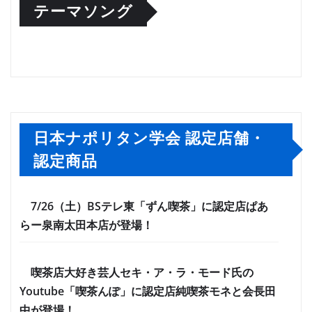
テーマソング
日本ナポリタン学会 認定店舗・
認定商品
7/26（土）BSテレ東「ずん喫茶」に認定店ぱあ
らー泉南太田本店が登場！
喫茶店大好き芸人セキ・ア・ラ・モード氏の
Youtube「喫茶んぽ」に認定店純喫茶モネと会長田
中が登場！