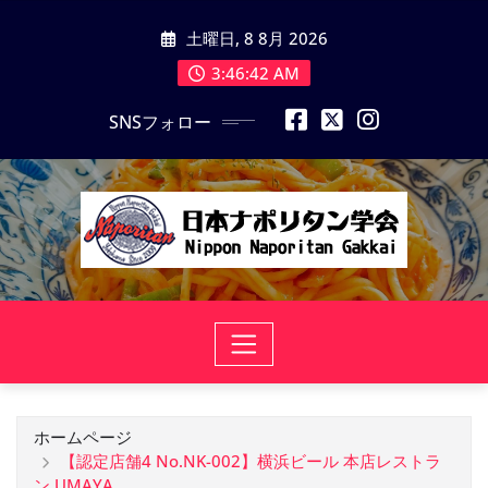
コ
土曜日, 8 8月 2026
ン
テ
3:46:43 AM
ン
SNSフォロー
ツ
に
ス
キ
ッ
プ
ホームページ
【認定店舗4 No.NK-002】横浜ビール 本店レストラ
ン UMAYA