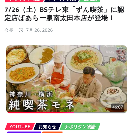
7/26（土）BSテレ東「ずん喫茶」に認
定店ぱあらー泉南太田本店が登場！
会長
7月 26, 2026
YOUTUBE
お知らせ
ナポリタン物語