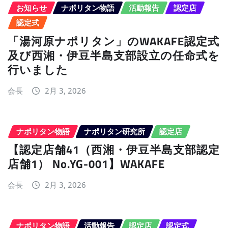
お知らせ
ナポリタン物語
活動報告
認定店
認定式
「湯河原ナポリタン」のWAKAFE認定式
及び西湘・伊豆半島支部設立の任命式を
行いました
会長
2月 3, 2026
ナポリタン物語
ナポリタン研究所
認定店
【認定店舗41（西湘・伊豆半島支部認定
店舗1） No.YG-001】WAKAFE
会長
2月 3, 2026
ナポリタン物語
活動報告
認定店
認定式