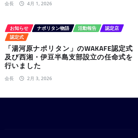
会長
4月 1, 2026
お知らせ
ナポリタン物語
活動報告
認定店
認定式
「湯河原ナポリタン」のWAKAFE認定式
及び西湘・伊豆半島支部設立の任命式を
行いました
会長
2月 3, 2026