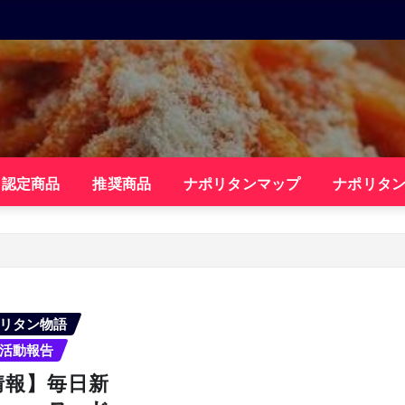
・認定商品
推奨商品
ナポリタンマップ
ナポリタ
リタン物語
活動報告
情報】毎日新