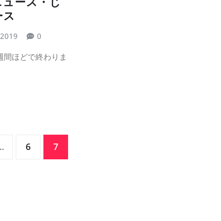
ニュース・じ
ース
 2019
0
週間ほどで終わりま
…
6
7