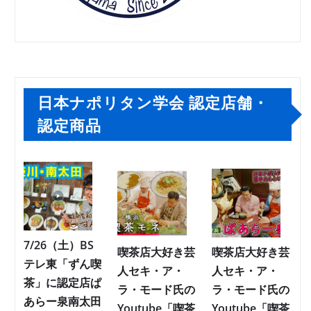
日本ナポリタン学会 認定店舗・
認定商品
7/26（土）BS
喫茶店大好き芸
喫茶店大好き芸
テレ東「ずん喫
人セキ・ア・
人セキ・ア・
茶」に認定店ぱ
ラ・モード氏の
ラ・モード氏の
あらー泉南太田
Youtube「喫茶
Youtube「喫茶