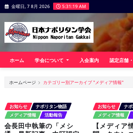
コ
金曜日, 7 8月 2026
5:31:20 AM
ン
テ
ン
ツ
に
ス
キ
ホーム
学会について
入会案内
認定店舗
ッ
プ
ホームページ
カテゴリー別アーカイブ "メディア情報"
お知らせ
ナポリタン物語
お知らせ
ナポ
メディア情報
活動報告
メディア情報
会長田中執筆の「メシ
【メディア