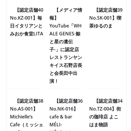
【認定店舗40
【メディア情
【認定店舗39
No.KZ-001】毎
報】
No.SK-001】喫
日イタリアンと
YouTube「WH
茶ゆるのま
みおか食堂LITA
ALE GENES-鯨
と星の遺伝
子-」に認定店
レストランヤン
キイス石野店長
と会長田中出
演！
【認定店舗38
【認定店舗36
【認定店舗34
No.AS-001】
No.NK-016】
No.TZ-004】街
Michielle’s
cafe & bar
の珈琲店 よこ
Cafe（ミッシェ
MÉLI-
はま物語