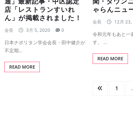
通」最新記事・中区認定
聞・タウン
店「レストランすいれ
ゃらんニュ
ん」が掲載されました！
会長
12月 23,
会長
3月 5, 2020
0
令和元年もあと一
す。 …
日本ナポリタン学会会長・田中健介が
不定期…
READ MORE
READ MORE
投
1
稿
の