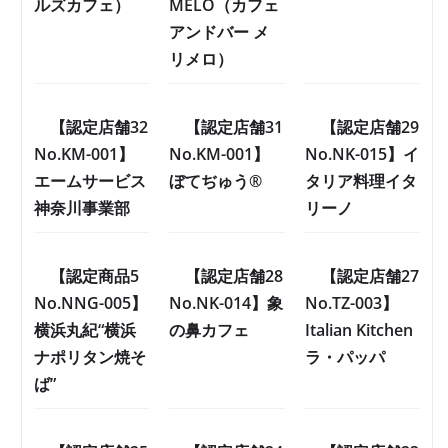
ルズカフェ）
MÉLO（カフェ
アンドバー メ
リメロ）
【認定店舗32
【認定店舗31
【認定店舗29
No.KM-001】
No.KM-001】
No.NK-015】イ
エームサービス
ぼてぢゅう®
タリア料理イタ
神奈川事業部
リーノ
【認定商品5
【認定店舗28
【認定店舗27
No.NNG-005】
No.NK-014】象
No.TZ-003】
横浜丸紀“横浜
の鼻カフェ
Italian Kitchen
ナポリタン焼そ
ラ・パッパ
ば”