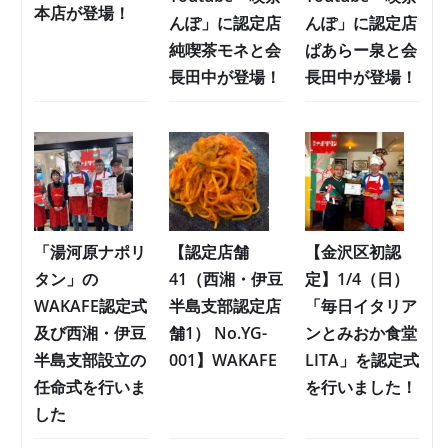
本店が登場！
んぽ」に認定店
んぽ」に認定店
純喫茶モネと会
ぱあらー泉と会
長田中が登場！
長田中が登場！
「湯河原ナポリ
【認定店舗
【金沢区初認
タン」の
41（西湘・伊豆
定】1/4（日）
WAKAFE認定式
半島支部認定店
「毎日イタリア
及び西湘・伊豆
舗1） No.YG-
ンとみおか食堂
半島支部設立の
001】WAKAFE
LITA」を認定式
任命式を行いま
を行いました！
した