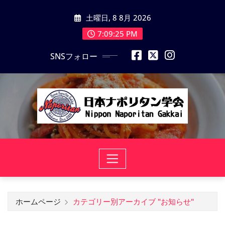
コ
土曜日, 8 8月 2026
ン
テ
7:09:26 PM
ン
SNSフォロー
ツ
に
ス
キ
ッ
プ
ホームページ
カテゴリー別アーカイブ "お知らせ"