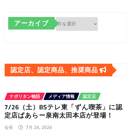
アーカイブ
ア
ー
カ
イ
認定店、認定商品、推奨商品
ブ
ナポリタン物語
メディア情報
認定店
7/26（土）BSテレ東「ずん喫茶」に認
定店ぱあらー泉南太田本店が登場！
会長
7月 26, 2026