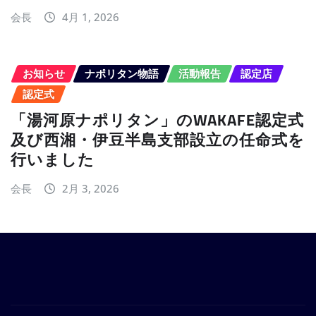
会長
4月 1, 2026
お知らせ
ナポリタン物語
活動報告
認定店
認定式
「湯河原ナポリタン」のWAKAFE認定式
及び西湘・伊豆半島支部設立の任命式を
行いました
会長
2月 3, 2026