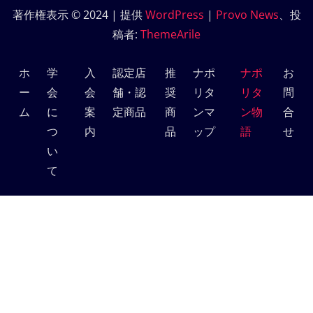
著作権表示 © 2024 | 提供
WordPress
|
Provo News
、投
稿者:
ThemeArile
ホ
学
入
認定店
推
ナポ
ナポ
お
ー
会
会
舗・認
奨
リタ
リタ
問
ム
に
案
定商品
商
ンマ
ン物
合
つ
内
品
ップ
語
せ
い
て