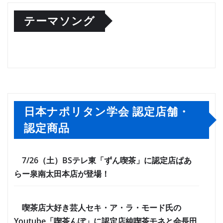
テーマソング
日本ナポリタン学会 認定店舗・
認定商品
7/26（土）BSテレ東「ずん喫茶」に認定店ぱあ
らー泉南太田本店が登場！
喫茶店大好き芸人セキ・ア・ラ・モード氏の
Youtube「喫茶んぽ」に認定店純喫茶モネと会長田